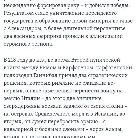
неожиданно форсировав реку – и добился победы.
Результатом стало уничтожение персидского
государства и образование новой империи во главе
с Александром, в более длительной перспективе
два военных сюрприза привели к эллинизации
огромного региона.
В 218 году до н.э., во время Второй пунической
войны между Римом и Карфагеном, карфагенский
полководец Ганнибал принял два стратегических
решения, которых римляне не ожидали: во-
первых, он впервые решил перенести войну на
землю Италии – до этого две античные
сверхдержавы воевали вдалеке от своих столиц –
на островах Средиземного моря и в Испании; во-
вторых, он сумел перебросить армию – с
кавалерией и боевыми слонами – через Альпы,
которые считались непроходимыми.