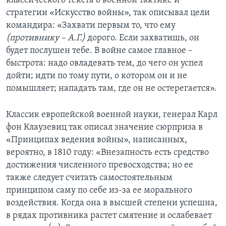
классического текста о военной тактике и
стратегии «Искусство войны», так описывал цели
командира: «Захвати первым то, что ему
(противнику – А.Г.)
дорого. Если захватишь, он
будет послушен тебе. В войне самое главное –
быстрота: надо овладевать тем, до чего он успел
дойти; идти по тому пути, о котором он и не
помышляет; нападать там, где он не остерегается».
Классик европейской военной науки, генерал Карл
фон Клаузевиц так описал значение сюрприза в
«Принципах ведения войны», написанных,
вероятно, в 1810 году: «Внезапность есть средство
достижения численного превосходства; но ее
также следует считать самостоятельным
принципом саму по себе из-за ее морального
воздействия. Когда она в высшей степени успешна,
в рядах противника растет смятение и ослабевает