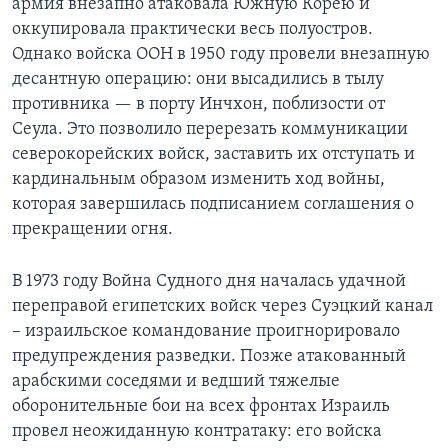
армия внезапно атаковала Южную Корею и
оккупировала практически весь полуостров.
Однако войска ООН в 1950 году провели внезапную
десантную операцию: они высадились в тылу
противника — в порту Инчхон, поблизости от
Сеула. Это позволило перерезать коммуникации
северокорейских войск, заставить их отступать и
кардинальным образом изменить ход войны,
которая завершилась подписанием соглашения о
прекращении огня.
В 1973 году Война Судного дня началась удачной
переправой египетских войск через Суэцкий канал
– израильское командование проигнорировало
предупреждения разведки. Позже атакованный
арабскими соседями и ведший тяжелые
оборонительные бои на всех фронтах Израиль
провел неожиданную контратаку: его войска