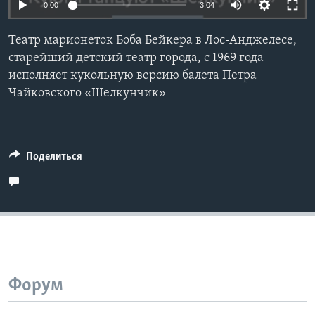
0:00
3:04
Learning English
Театр марионеток Боба Бейкера в Лос-Анджелесе,
старейший детский театр города, с 1969 года
СОЦИАЛЬНЫЕ СЕТИ
исполняет кукольную версию балета Петра
Чайковского «Шелкунчик»
Языки
Поделиться
Форум