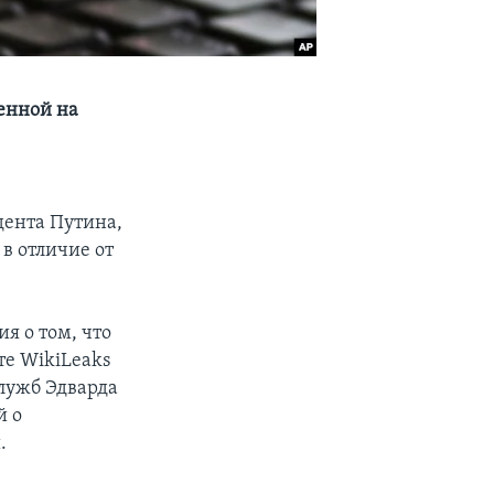
енной на
дента Путина,
в отличие от
я о том, что
те WikiLeaks
лужб Эдварда
й о
.