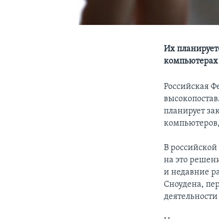
Их планирует
компьютерах
Российская Ф
высокопостав
планирует за
компьютеров,
В российской 
на это решен
и недавние р
Сноудена, пе
деятельности