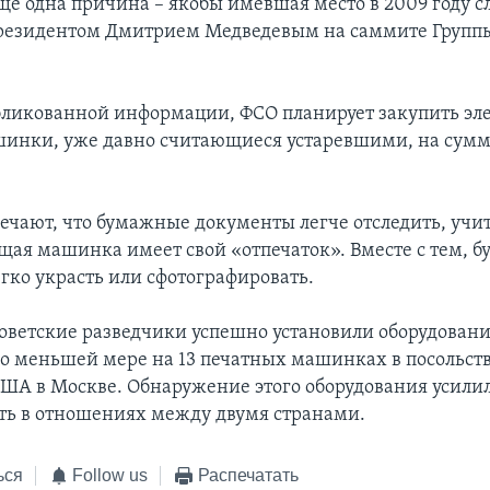
ще одна причина – якобы имевшая место в 2009 году с
резидентом Дмитрием Медведевым на саммите Группы
бликованной информации, ФСО планирует закупить эл
инки, уже давно считающиеся устаревшими, на сумму
ечают, что бумажные документы легче отследить, учит
ая машинка имеет свой «отпечаток». Вместе с тем, 
гко украсть или сфотографировать.
 советские разведчики успешно установили оборудовани
о меньшей мере на 13 печатных машинках в посольств
США в Москве. Обнаружение этого оборудования усили
ь в отношениях между двумя странами.
ься
Follow us
Распечатать