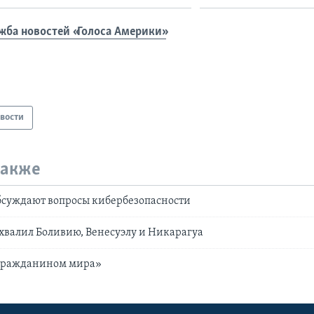
жба новостей «Голоса Америки»
вости
также
бсуждают вопросы кибербезопасности
охвалил Боливию, Венесуэлу и Никарагуа
«гражданином мира»