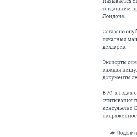
Называется е
тогдашним п
Лондоне.
Согласно опу
печатные маш
долларов.
Эксперты отм
каждая пишущ
документы ле
В 70-х годах
считывания п
консульстве 
напряженност
Поделит