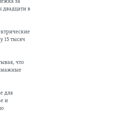
лежка за
 двадцати в
ектрические
 15 тысяч
ывая, что
бумажные
е для
е и
ло