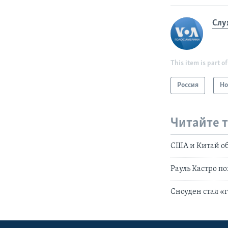
Слу
This item is part of
Россия
Но
Читайте 
США и Китай о
Рауль Кастро п
Сноуден стал 