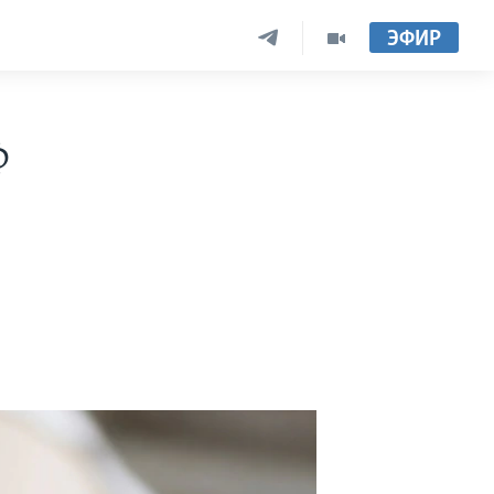
ЭФИР
Ф