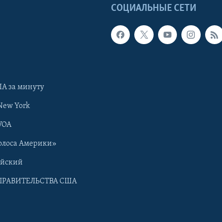
Ы
СОЦИАЛЬНЫЕ СЕТИ
А за минуту
New York
VOA
олоса Америки»
ийский
ПРАВИТЕЛЬСТВА США