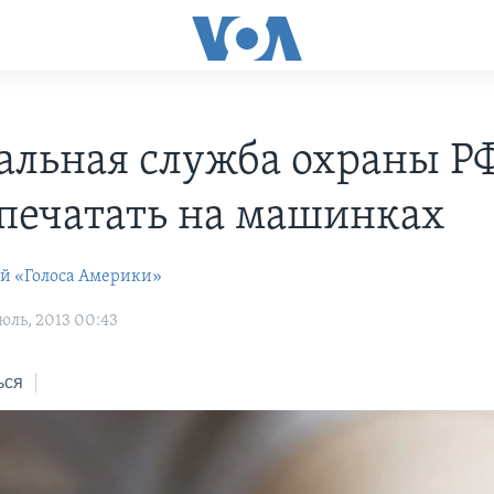
альная служба охраны Р
 печатать на машинках
ей «Голоса Америки»
юль, 2013 00:43
ься