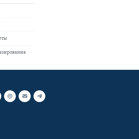
еты
базирования