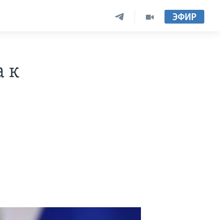
ЭФИР
а к