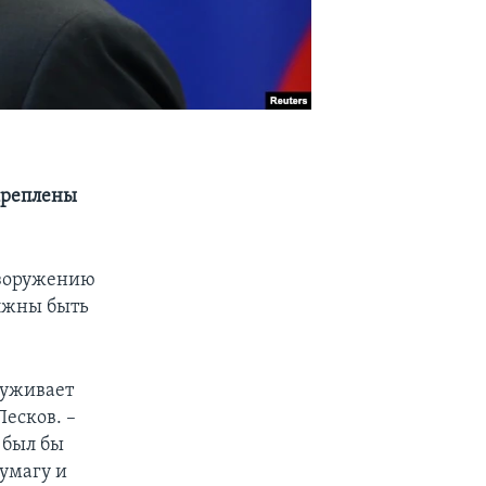
креплены
азоружению
олжны быть
луживает
есков. –
 был бы
умагу и