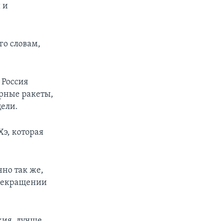
 и
го словам,
 Россия
ерные ракеты,
цели.
Хэ, которая
чно так же,
 прекращении
жия, лучше