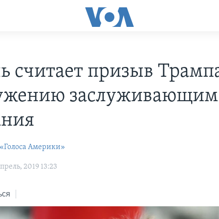
ь считает призыв Трамп
ужению заслуживающим
ания
 «Голоса Америки»
рель, 2019 13:23
ься