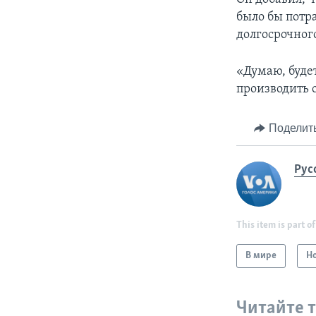
было бы потр
долгосрочног
«Думаю, буде
производить о
Поделит
Рус
This item is part of
В мире
Н
Читайте 