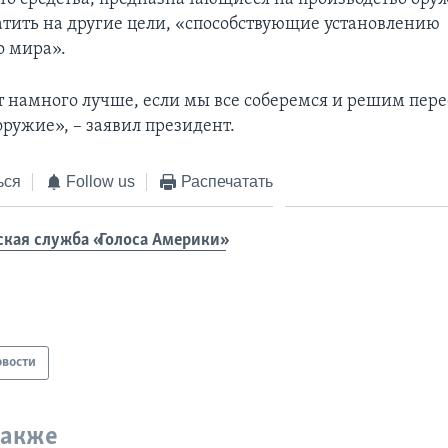
атить на другие цели, «способствующие установлению
о мира».
т намного лучше, если мы все соберемся и решим пере
ружие», ­– заявил президент.
ься
Follow us
Распечатать
ская служба «Голоса Америки»
овости
также