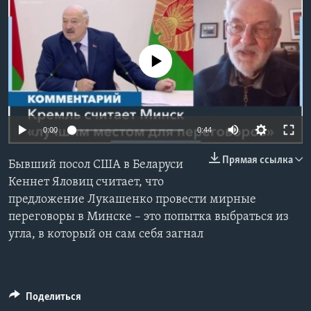
Learning English
No media source currently available
СОЦИАЛЬНЫЕ СЕТИ
Языки
Auto
0:00
0:44
240p
Прямая ссылка
Бывший посол США в Беларуси
360p
Кеннет Яловиц считает, что
предложение Лукашенко провести мирные
480p
Auto
240p
360p
480p
переговоры в Минске – это попытка выбраться из
720p
угла, в который он сам себя загнал
720p
1080p
1080p
Поделиться