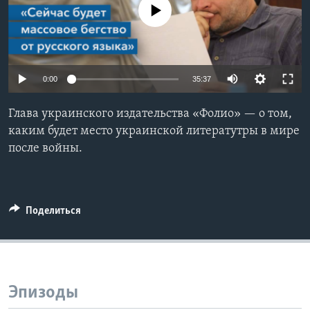
No media source currently available
Learning English
СОЦИАЛЬНЫЕ СЕТИ
0:00
35:37
Глава украинского издательства «Фолио» — о том,
Языки
каким будет место украинской литератутры в мире
после войны.
Поделиться
Эпизоды