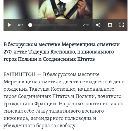
Learning English
0:00
2:36
СОЦИАЛЬНЫЕ СЕТИ
В белорусском местечке Меречевщина отметили
270-летие Тадеуша Костюшко, национального
Языки
героя Польши и Соединенных Штатов
ВАШИНГТОН —
В белорусском местечке
Меречевщина отметили двести семидесятый день
рождения Тадеуша Костюшко, национального
героя Соединенных Штатов и Польши, почетного
гражданина Франции. На разных континентах он
снискал себе славу талантливого военного
инженера, легендарного полководца и
убежденного борца за свободу.