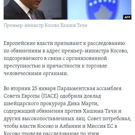
Learning English
Премьер-министр Косово Хашим Тачи
СОЦИАЛЬНЫЕ СЕТИ
Европейские власти призывают к расследованию
по обвинениям в адрес премьер-министра Косово,
Языки
подозреваемого в связи с организованной
преступностью и причастности к торговле
человеческими органами.
Во вторник 25 января Парламентская ассамблея
Совета Европы (ПАСЕ) одобрила доклад
швейцарского прокурора Дика Марти,
содержащий обвинения против Хашима Тачи и
других высокопоставленных лиц. Совет потребовал,
чтобы власти Косово и Албании и Миссия ЕС в
Косово провели расследование по этим