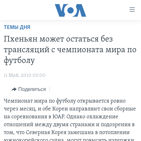
Линки
доступности
Перейти
ТЕМЫ ДНЯ
на
ГЛАВНОЕ
Пхеньян может остаться без
основной
ПРОГРАММЫ
контент
трансляций с чемпионата мира по
ПРОЕКТЫ
Перейти
АМЕРИКА
футболу
к
ЭКСПЕРТИЗА
НОВОСТИ ЗА МИНУТУ
УЧИМ АНГЛИЙСКИЙ
основной
11 Май, 2010 03:00
ИНТЕРВЬЮ
ИТОГИ
НАША АМЕРИКАНСКАЯ ИСТОРИЯ
навигации
Перейти
Поделиться
ФАКТЫ ПРОТИВ ФЕЙКОВ
ПОЧЕМУ ЭТО ВАЖНО?
А КАК В АМЕРИКЕ?
в
Чемпионат мира по футболу открывается ровно
ЗА СВОБОДУ ПРЕССЫ
ДИСКУССИЯ VOA
АРТЕФАКТЫ
поиск
через месяц, и обе Кореи направляют свои сборные
УЧИМ АНГЛИЙСКИЙ
ДЕТАЛИ
АМЕРИКАНСКИЕ ГОРОДКИ
на соревнования в ЮАР. Однако охлаждение
ВИДЕО
отношений между двумя странами и подозрения в
НЬЮ-ЙОРК NEW YORK
ТЕСТЫ
том, что Северная Корея замешана в потоплении
ПОДПИСКА НА НОВОСТИ
АМЕРИКА. БОЛЬШОЕ ПУТЕШЕСТВИЕ
южнокорейского судна, могут повысить издержки