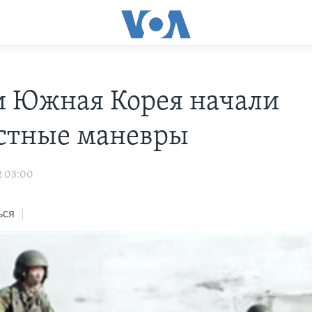
 Южная Корея начали
стные маневры
2 03:00
ься