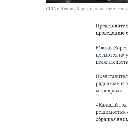
США и Южная Корея начали совместны
Представител
проведению 
Южная Корея
несмотря на 
посягательств
Представител
рядовыми и п
маневрами.
«Каждый год 
решимость», 
обращая внима