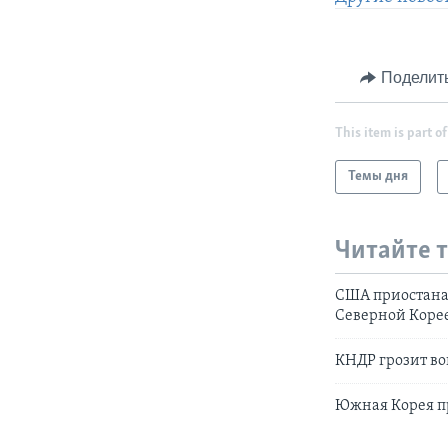
Поделит
This item is part of
Темы дня
Читайте 
США приостана
Северной Коре
КНДР грозит во
Южная Корея пр