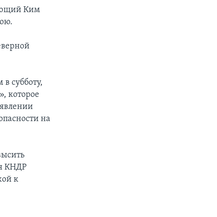
ующий Ким
ою.
еверной
в субботу,
, которое
аявлении
опасности на
высить
мя КНДР
кой к