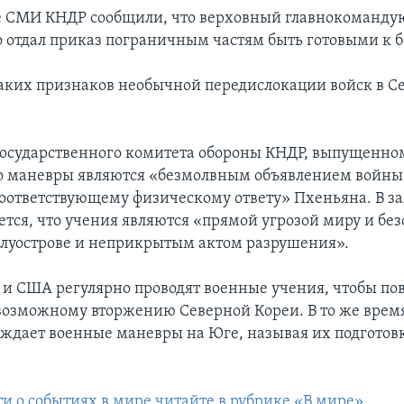
 СМИ КНДР сообщили, что верховный главнокоманд
 отдал приказ пограничным частям быть готовыми к б
аких признаков необычной передислокации войск в С
Государственного комитета обороны КНДР, выпущенном 
то маневры являются «безмолвным объявлением войны»
соответствующему физическому ответу» Пхеньяна. В з
ется, что учения являются «прямой угрозой миру и без
луострове и неприкрытым актом разрушения».
и США регулярно проводят военные учения, чтобы по
 возможному вторжению Северной Кореи. В то же вре
уждает военные маневры на Юге, называя их подготов
ти о событиях в мире читайте в рубрике «В мире»