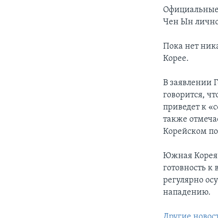
Официальные
Чен Ын лично
Пока нет ник
Корее.
В заявлении 
говорится, ч
приведет к «
также отмеча
Корейском по
Южная Корея 
готовность к
регулярно ос
нападению.
Другие новос