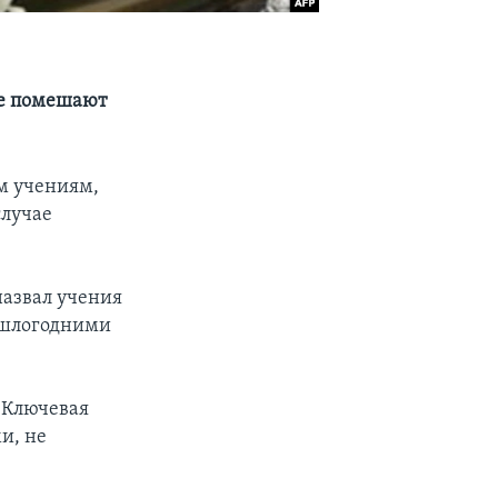
не помешают
м учениям,
случае
азвал учения
рошлогодними
«Ключевая
и, не