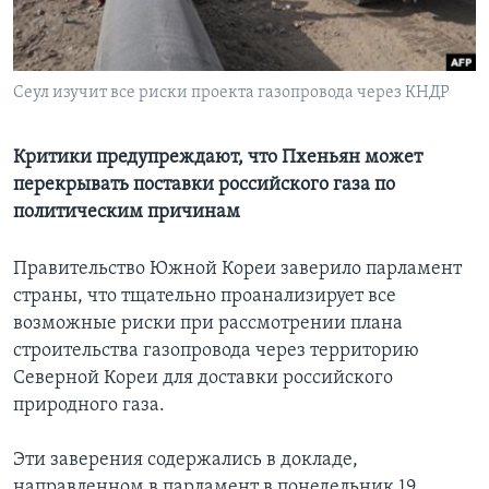
Learning English
Сеул изучит все риски проекта газопровода через КНДР
СОЦИАЛЬНЫЕ СЕТИ
Критики предупреждают, что Пхеньян может
перекрывать поставки российского газа по
Языки
политическим причинам
Правительство Южной Кореи заверило парламент
страны, что тщательно проанализирует все
возможные риски при рассмотрении плана
строительства газопровода через территорию
Северной Кореи для доставки российского
природного газа.
Эти заверения содержались в докладе,
направленном в парламент в понедельник 19