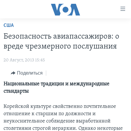
Линки
доступности
Перейти
США
на
ГЛАВНОЕ
Безопасность авиапассажиров: о
основной
ПРОГРАММЫ
контент
вреде чрезмерного послушания
ПРОЕКТЫ
Перейти
АМЕРИКА
к
20 Август, 2013 15:45
ЭКСПЕРТИЗА
НОВОСТИ ЗА МИНУТУ
УЧИМ АНГЛИЙСКИЙ
основной
Поделиться
ИНТЕРВЬЮ
ИТОГИ
НАША АМЕРИКАНСКАЯ ИСТОРИЯ
навигации
Перейти
ФАКТЫ ПРОТИВ ФЕЙКОВ
Национальные традиции и международные
ПОЧЕМУ ЭТО ВАЖНО?
А КАК В АМЕРИКЕ?
в
стандарты
ЗА СВОБОДУ ПРЕССЫ
ДИСКУССИЯ VOA
АРТЕФАКТЫ
поиск
УЧИМ АНГЛИЙСКИЙ
ДЕТАЛИ
АМЕРИКАНСКИЕ ГОРОДКИ
Корейской культуре свойственно почтительное
отношение к старшим по должности и
ВИДЕО
НЬЮ-ЙОРК NEW YORK
ТЕСТЫ
неукоснительное соблюдение выработанной
ПОДПИСКА НА НОВОСТИ
АМЕРИКА. БОЛЬШОЕ ПУТЕШЕСТВИЕ
столетиями строгой иерархии. Однако некоторые