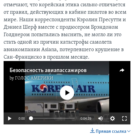
отмечают, что корейская этика сильно отличается
Learning English
от правил, действующих в кабине пилотов во всем
мире. Наши корреспонденты Кэролин Пресутти и
СОЦИАЛЬНЫЕ СЕТИ
Дэниел Шерф вместе с продюсером Брэндоном
Голднером попытались выснить, не могло ли это
стать одной из причин катастрофы самолета
авиакомпании Asiana, потерпевшего крушение в
Языки
Сан-Франциско в прошлом месяце.
Безопасность авиапассажиров
by
ГОЛОС АМЕРИКИ
No media source currently available
0:00
0:04:29
Прямая ссылка