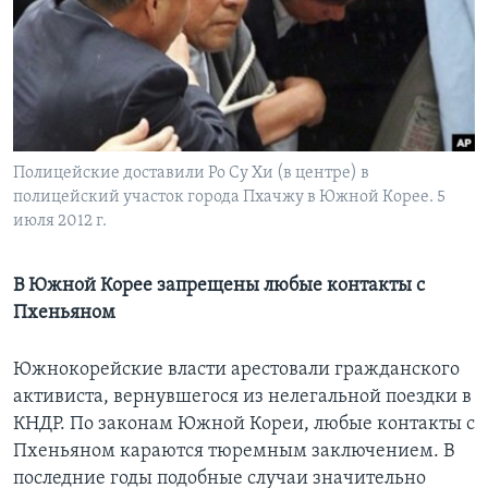
Learning English
СОЦИАЛЬНЫЕ СЕТИ
Полицейские доставили Ро Су Хи (в центре) в
полицейский участок города Пхачжу в Южной Корее. 5
Языки
июля 2012 г.
В Южной Корее запрещены любые контакты с
Пхеньяном
Южнокорейские власти арестовали гражданского
активиста, вернувшегося из нелегальной поездки в
КНДР. По законам Южной Кореи, любые контакты с
Пхеньяном караются тюремным заключением. В
последние годы подобные случаи значительно