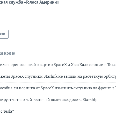
ская служба «Голоса Америки»
сти
также
ил о переносе штаб-квартир SpaceX и Х из Калифорнии в Теха
акеты SpaceX спутники Starlink не вышли на расчетную орбит
 способна ли новинка от SpaceX изменить ситуацию на фронте в
ирует четвертый тестовый полет звездолета Starship
с Tesla?