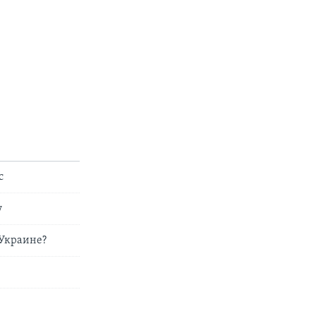
с
у
 Украине?