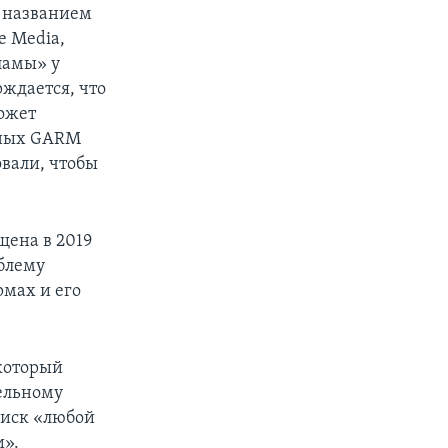
д названием
e Media,
ламы» у
рждается, что
может
нных GARM
овали, чтобы
щена в 2019
облему
мах и его
 который
тельному
 иск «любой
и».