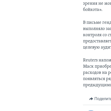
зрения не мо
бойкота».
В письме генд
выполняло за
контроля со 
предоставляе
целевую ауди
Reuters напом
Маск приобре
расходов на р
появляться р
предыдущими
Поделит