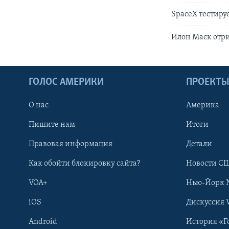
SpaceX тестиру
Илон Маск отри
ГОЛОС АМЕРИКИ
ПРОЕКТ
О нас
Америка
Пишите нам
Итоги
Правовая информация
Детали
Как обойти блокировку сайта?
Новости СШ
VOA+
Нью-Йорк 
iOS
Дискуссия 
Android
История «Г