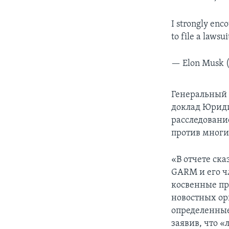
I strongly enc
to file a lawsu
— Elon Musk 
Генеральный 
доклад Юриди
расследовани
против многи
«В отчете ска
GARM и его ч
косвенные пр
новостных ор
определенные
заявив, что 