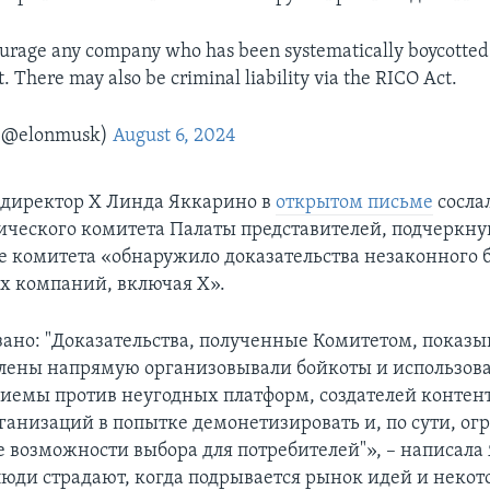
ourage any company who has been systematically boycotted 
it. There may also be criminal liability via the RICO Act.
(@elonmusk)
August 6, 2024
директор X Линда Яккарино в
открытом письме
сосла
ческого комитета Палаты представителей, подчеркнув
е комитета «обнаружило доказательства незаконного 
х компаний, включая X».
зано: "Доказательства, полученные Комитетом, показы
лены напрямую организовывали бойкоты и использова
иемы против неугодных платформ, создателей контент
ганизаций в попытке демонетизировать и, по сути, ог
 возможности выбора для потребителей"», – написала
«люди страдают, когда подрывается рынок идей и некот