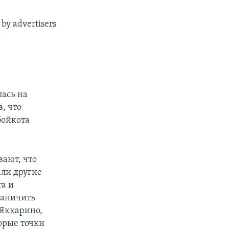
by advertisers
лась на
, что
бойкота
вают, что
ли другие
а и
раничить
 Яккарино,
орые точки