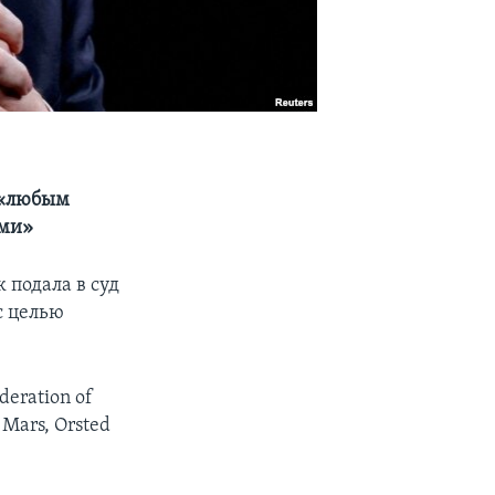
 «любым
ями»
 подала в суд
с целью
eration of
Mars, Orsted