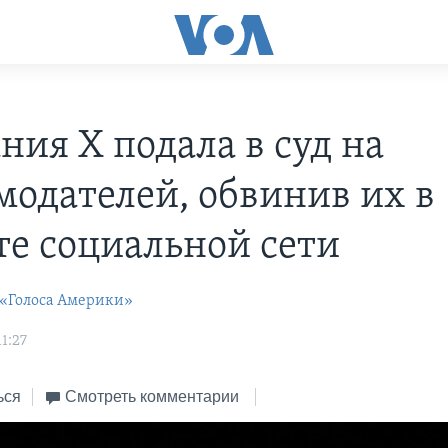
ния X подала в суд на
модателей, обвинив их в
те социальной сети
 «Голоса Америки»
11:27
ься
Смотреть комментарии