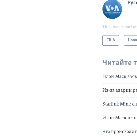
Рус
This item is part of
США
Ново
Читайте 
Илон Маск заяв
Из-за аварии р
Starlink Mini:
Илон Маск план
Что происходит 