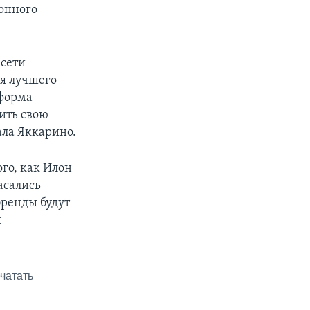
онного
 сети
я лучшего
тформа
ить свою
ала Яккарино.
ого, как Илон
асались
бренды будут
н
чатать