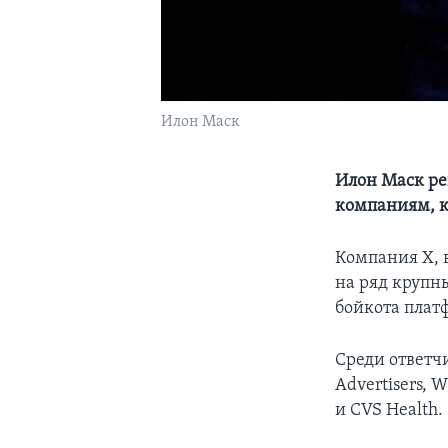
Илон Маск
Илон Маск ре
компаниям, к
Компания X, 
на ряд крупн
бойкота плат
Среди ответч
Advertisers, 
и CVS Health.