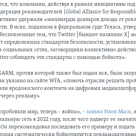
тся, что компании, действуя в рамках инициативы по
ерация рекламодателей (Global Alliance for Responsibl
ктивно удержали «миллиарды долларов дохода от рек
ти. В иске, поданном в федеральном суде Техаса, утве
беспокоенные тем, что Twitter [бывшее название X] 
от определенных стандартов безопасности, установле
в социальных сетях, заговорщики коллективно действ
tter соблюдать эти стандарты с помощью бойкота».
ARM, против которой также был подан иск, была запу
как указано на сайте WFA, «помочь отрасли решить пр
или вредоносного контента на цифровых медиаплатфор
через рекламу».
пробовали мир, теперь – война», –
заявил Илон Маск
,
альную сеть в 2022 году, после чего подверг ее значи
 Он порекомендовал последовать его примеру и подать
торая систематически бойкотируется рекламодателям