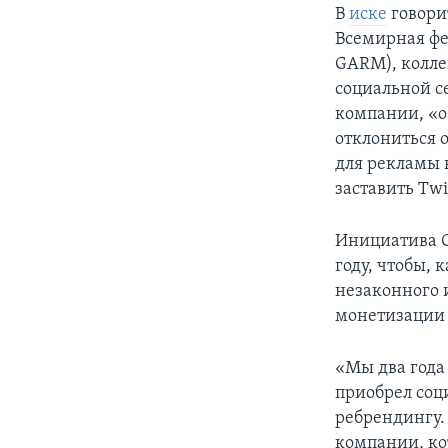
В
иске
говори
Всемирная фед
GARM), колле
социальной се
компании, «о
отклониться 
для рекламы 
заставить Twi
Инициатива G
году, чтобы, 
незаконного 
монетизации 
«Мы два года 
приобрел соци
ребрендингу.
компании, ко