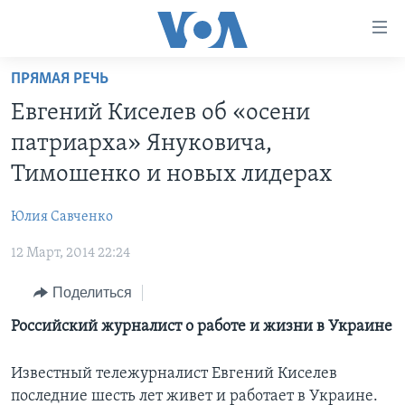
Линки
доступности
Перейти
ПРЯМАЯ РЕЧЬ
на
ГЛАВНОЕ
Евгений Киселев об «осени
основной
ПРОГРАММЫ
контент
патриарха» Януковича,
ПРОЕКТЫ
Перейти
АМЕРИКА
Тимошенко и новых лидерах
к
ЭКСПЕРТИЗА
НОВОСТИ ЗА МИНУТУ
УЧИМ АНГЛИЙСКИЙ
основной
Юлия Савченко
ИНТЕРВЬЮ
ИТОГИ
НАША АМЕРИКАНСКАЯ ИСТОРИЯ
навигации
Перейти
12 Март, 2014 22:24
ФАКТЫ ПРОТИВ ФЕЙКОВ
ПОЧЕМУ ЭТО ВАЖНО?
А КАК В АМЕРИКЕ?
в
ЗА СВОБОДУ ПРЕССЫ
Поделиться
ДИСКУССИЯ VOA
АРТЕФАКТЫ
поиск
УЧИМ АНГЛИЙСКИЙ
ДЕТАЛИ
АМЕРИКАНСКИЕ ГОРОДКИ
Российский журналист о работе и жизни в Украине
ВИДЕО
НЬЮ-ЙОРК NEW YORK
ТЕСТЫ
Известный тележурналист Евгений Киселев
ПОДПИСКА НА НОВОСТИ
АМЕРИКА. БОЛЬШОЕ ПУТЕШЕСТВИЕ
последние шесть лет живет и работает в Украине.