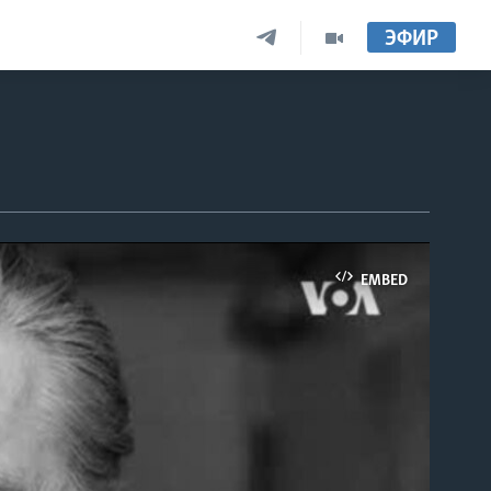
ЭФИР
EMBED