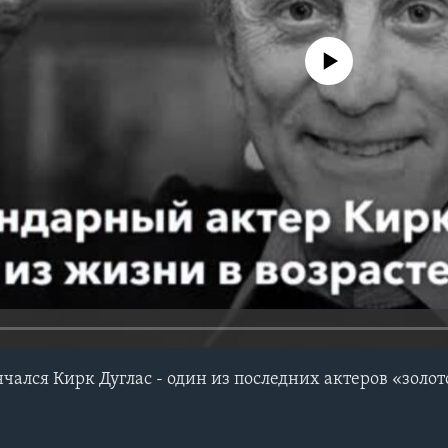
No media source currently avail
ончался Кирк Дуглас - один из последних актеров «золо