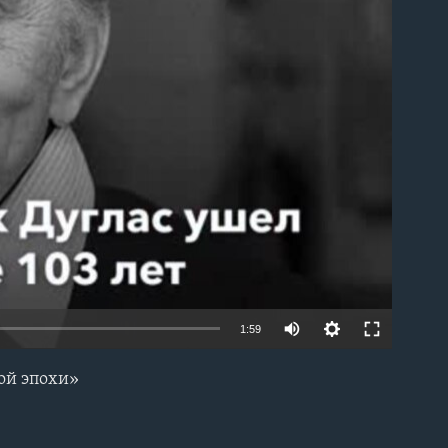
able
1:59
той эпохи»
EMBED