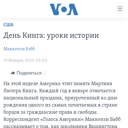
Линки
доступности
Перейти
США
на
ГЛАВНОЕ
День Кинга: уроки истории
основной
ПРОГРАММЫ
контент
Маккензи Бэбб
ПРОЕКТЫ
Перейти
АМЕРИКА
к
19 Январь, 2010 03:00
ЭКСПЕРТИЗА
НОВОСТИ ЗА МИНУТУ
УЧИМ АНГЛИЙСКИЙ
основной
ИНТЕРВЬЮ
ИТОГИ
НАША АМЕРИКАНСКАЯ ИСТОРИЯ
навигации
Поделиться
Перейти
ФАКТЫ ПРОТИВ ФЕЙКОВ
ПОЧЕМУ ЭТО ВАЖНО?
А КАК В АМЕРИКЕ?
На этой неделе Америка чтит память Мартина
в
Лютера Кинга. Каждый год в январе отмечается
ЗА СВОБОДУ ПРЕССЫ
ДИСКУССИЯ VOA
АРТЕФАКТЫ
поиск
национальный праздник, приуроченный ко дню
УЧИМ АНГЛИЙСКИЙ
ДЕТАЛИ
АМЕРИКАНСКИЕ ГОРОДКИ
рождения одного из самых почитаемых в стране
борцов за гражданские права и свободы.
ВИДЕО
НЬЮ-ЙОРК NEW YORK
ТЕСТЫ
Корреспондент «Голоса Америки» Маккензи Бабб
ПОДПИСКА НА НОВОСТИ
АМЕРИКА. БОЛЬШОЕ ПУТЕШЕСТВИЕ
рассказывает о том, как школьники Вашингтона