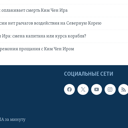
 оплакивает смерть Ким Чен Ира
ссии нет рычагов воздействия на Северную Корею
 Ира: смена капитана или курса корабля?
еремония прощания с Ким Чен Иром
Ы
СОЦИАЛЬНЫЕ СЕТИ
А за минуту