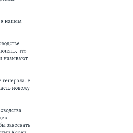
л в нашем
оводстве
понять, что
ии называют
 генерала. В
ласть новому
ководства
щих
бы завоевать
ртии Кореи.