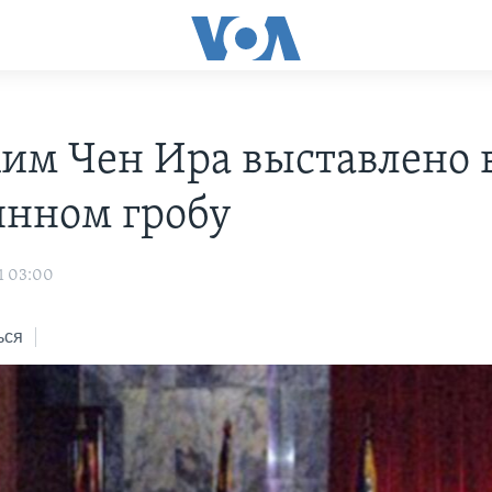
Ким Чен Ира выставлено 
янном гробу
1 03:00
ься