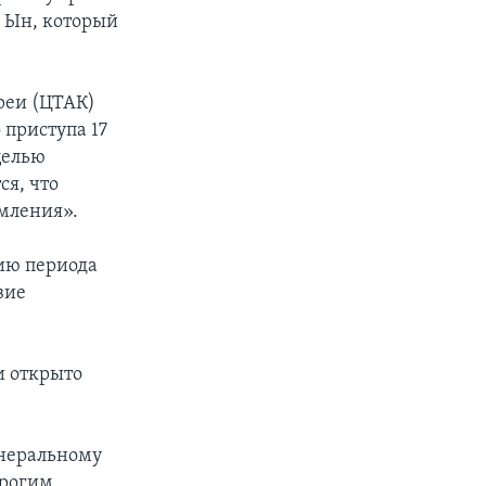
 Ын, который
реи (ЦТАК)
 приступа 17
целью
ся, что
омления».
ию периода
вие
и открыто
енеральному
орогим