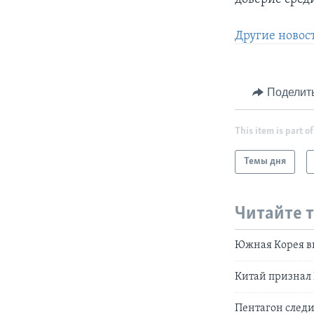
Другие новос
Поделит
This item is part of
Темы дня
Читайте 
Южная Корея в
Китай признал
Пентагон следи