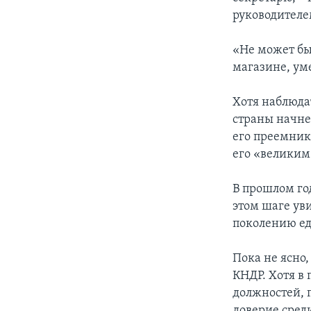
руководителе
«Не может бы
магазине, уме
Хотя наблюда
страны начнет
его преемник
его «великим
В прошлом го
этом шаге ув
поколению ед
Пока не ясно
КНДР. Хотя в
должностей, 
доверие сред