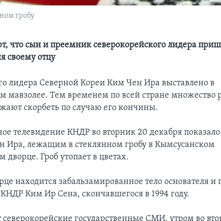
ном гробу
, что сын и преемник северокорейского лидера приш
я своему отцу
го лидера Северной Кореи Ким Чен Ира выставлено в
м мавзолее. Тем временем по всей стране множеств
жают скорбеть по случаю его кончины.
ное телевидение КНДР во вторник 20 декабря показало
н Ира, лежащим в стеклянном гробу в Кымсусанском
 дворце. Гроб утопает в цветах.
орце находится забальзамированное тело основателя и 
 КНДР Ким Ир Сена, скончавшегося в 1994 году.
 северокорейские государственные СМИ, утром во вто