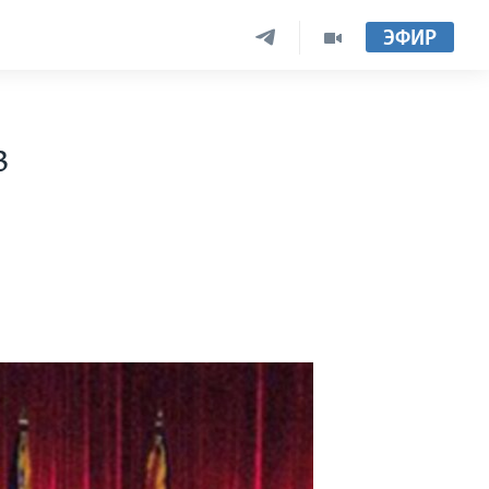
ЭФИР
в