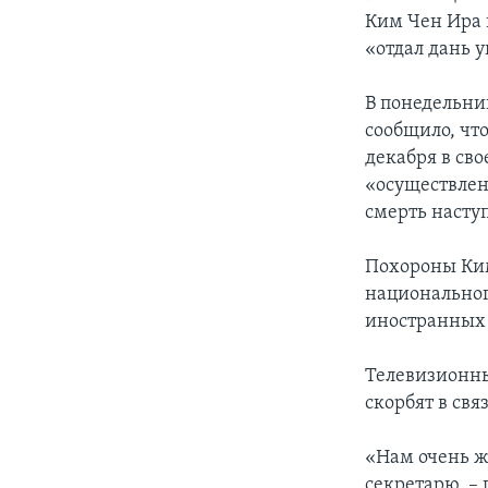
Ким Чен Ира 
«отдал дань 
В понедельни
сообщило, что
декабря в св
«осуществлен
смерть насту
Похороны Ким
национальног
иностранных 
Телевизионны
скорбят в свя
«Нам очень ж
секретарю, –