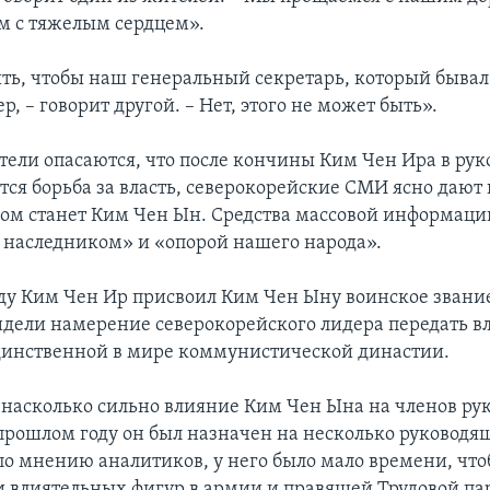
м с тяжелым сердцем».
ть, чтобы наш генеральный секретарь, который быва
р, – говорит другой. – Нет, этого не может быть».
тели опасаются, что после кончины Ким Чен Ира в рук
ся борьба за власть, северокорейские СМИ ясно дают 
ом станет Ким Чен Ын. Средства массовой информац
 наследником» и «опорой нашего народа».
ду Ким Чен Ир присвоил Ким Чен Ыну воинское звание
идели намерение северокорейского лидера передать в
инственной в мире коммунистической династии.
, насколько сильно влияние Ким Чен Ына на членов ру
 прошлом году он был назначен на несколько руководя
по мнению аналитиков, у него было мало времени, что
и влиятельных фигур в армии и правящей Трудовой па