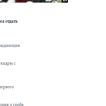
ел отдать
о рыдающих
 кадры с
первого
рник у гроба