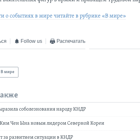
ти о событиях в мире читайте в рубрике «В мире»
ься
Follow us
Распечатать
В мире
также
ыразила соболезнования народу КНДР
 Ким Чен Ына новым лидером Северной Кореи
т за развитием ситуации в КНДР