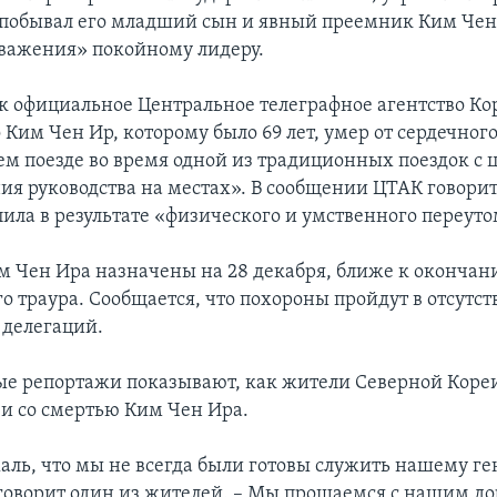
побывал его младший сын и явный преемник Ким Чен
уважения» покойному лидеру.
к официальное Центральное телеграфное агентство Ко
 Ким Чен Ир, которому было 69 лет, умер от сердечного
оем поезде во время одной из традиционных поездок с 
ия руководства на местах». В сообщении ЦТАК говорит
пила в результате «физического и умственного переут
 Чен Ира назначены на 28 декабря, ближе к окончан
о траура. Сообщается, что похороны пройдут в отсутст
делегаций.
е репортажи показывают, как жители Северной Коре
зи со смертью Ким Чен Ира.
аль, что мы не всегда были готовы служить нашему г
 говорит один из жителей. – Мы прощаемся с нашим д