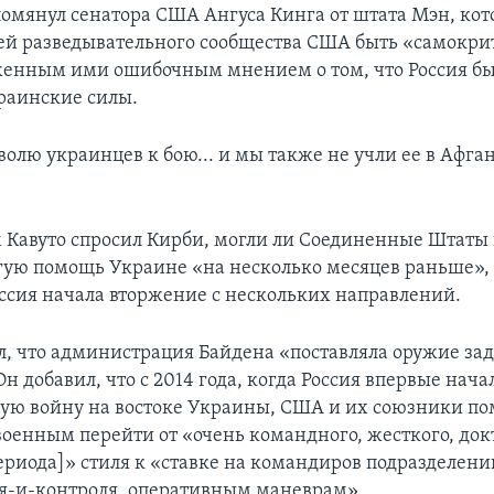
помянул сенатора США Ангуса Кинга от штата Мэн, ко
ей разведывательного сообщества США быть «самокр
женным ими ошибочным мнением о том, что Россия б
раинские силы.
олю украинцев к бою... и мы также не учли ее в Афган
им Кавуто спросил Кирби, могли ли Соединенные Штаты
гую помощь Украине «на несколько месяцев раньше», д
оссия начала вторжение с нескольких направлений.
л, что администрация Байдена «поставляла оружие зад
н добавил, что с 2014 года, когда Россия впервые нача
ую войну на востоке Украины, США и их союзники по
оенным перейти от «очень командного, жесткого, до
периода]» стиля к «ставке на командиров подразделен
-и-контроля, оперативным маневрам».