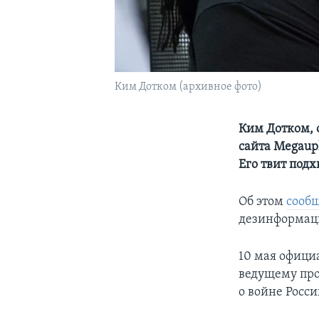
Ким Дотком (архивное фото)
Ким Дотком, 
сайта Megaup
Его твит под
Об этом
сооб
дезинформаци
10 мая офици
ведущему про
о войне Росси