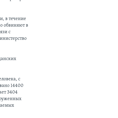
, в течение
го обвиняют в
язи с
Министерство
данских
ловека, с
овано 14400
ает 3404
оруженных
иваемых