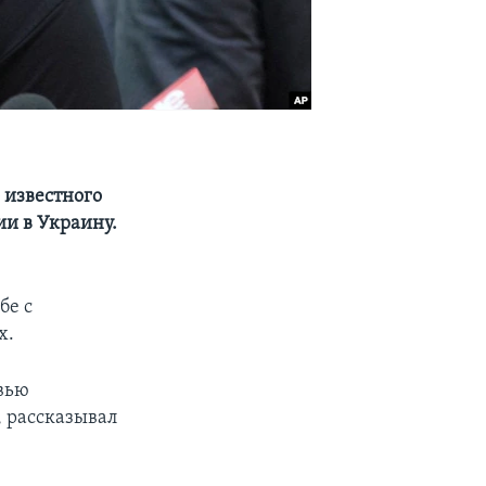
 известного
ии в Украину.
бе с
х.
вью
 рассказывал