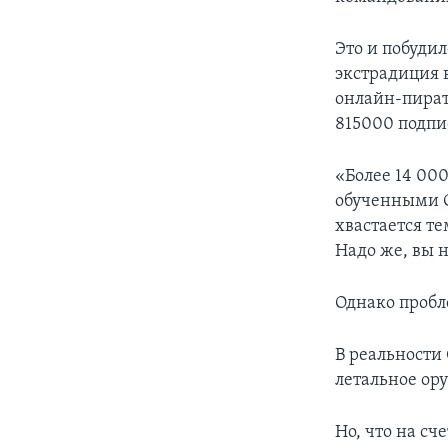
Это и побуди
экстрадиция 
онлайн-пират
815000 подпи
«Более 14 00
обученными С
хвастается те
Надо же, вы н
Однако пробл
В реальности
летальное ору
Но, что на сч