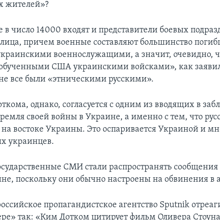
х жителей»?
е в число 14000 входят и представители боевых подра
лица, причем военные составляют большинство поги
украинскими военнослужащими, а значит, очевидно, ч
 обученными США украинскими войсками», как заяви
 не все были «этническими русскими».
ткома, однако, согласуется с одним из вводящих в за
ремля своей войны в Украине, а именно с тем, что ру
 на востоке Украины. Это оспаривается Украиной и м
х украинцев.
осударственные СМИ стали распространять сообщения
йне, поскольку они обычно настроены на обвинения в 
российское пропагандистское агентство Sputnik отреаг
ере» так: «Ким Дотком цитирует фильм Оливера Стоуна