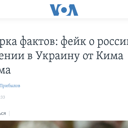
рка фактов: фейк о росс
ении в Украину от Кима
ма
 Прибылов
:33
ься