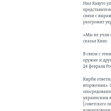
Нил Кавуто у
представител
связи с выра
разгромит ук
«Мы не учли в
сказал Кинг.
В связи с эт
оружие и дру
24 февраля Р
Кирби ответи
вторжения». О
опосредованн
украинским в
[советского 
командования