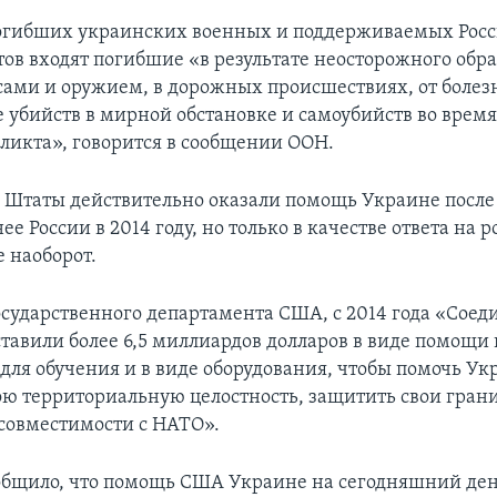
погибших украинских военных и поддерживаемых Рос
ов входят погибшие «в результате неосторожного обр
ами и оружием, в дорожных происшествиях, от болезн
е убийств в мирной обстановке и самоубийств во врем
ликта», говорится в сообщении ООН.
Штаты действительно оказали помощь Украине после
ее России в 2014 году, но только в качестве ответа на 
е наоборот.
сударственного департамента США, с 2014 года «Сое
тавили более 6,5 миллиардов долларов в виде помощи 
 для обучения и в виде оборудования, чтобы помочь Ук
ою территориальную целостность, защитить свои гран
совместимости с НАТО».
общило, что помощь США Украине на сегодняшний де