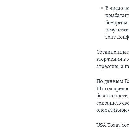
В число 
комбатант
боеприпас
результат
зоне конф
Соединенные 
вторжения в н
агрессию, а н
По данным Го
Штаты предос
безопасности
сохранить св
оперативной 
USA Today со