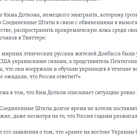
ло Кима Доткома, немецкого эмигранта, которому гроз
в Соединенные Штаты в связи с обвинениями в вымога
стве, распространить прокремлевскую ложь среди сво
счиков в Твиттере:
0 мирных этнических русских жителей Донбасса были
ША украинскими силами, а представитель Пентагона
м, что они вооружали и обучали украинцев в течение в
е ожидали, что Россия ответит?»
ема в том, что Ким Дотком описывает ситуацию ровно 
 Соединенные Штаты долгое время не хотели поставля
жие, даже несмотря на то, что Россия годами разжигал
ет его заявления о том, что «ранее на востоке Украины 