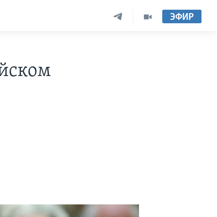
ЭФИР
ийском