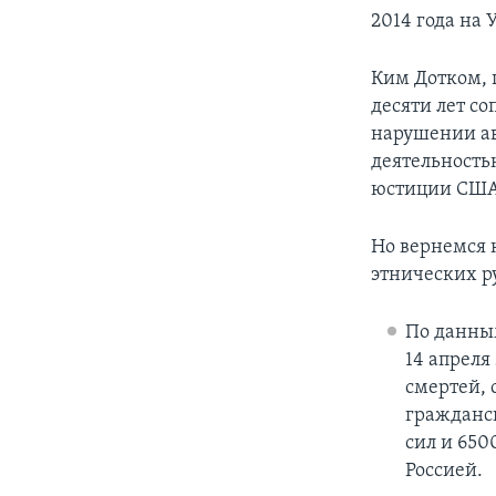
2014 года на
Ким Дотком, 
десяти лет с
нарушении ав
деятельность
юстиции США 
Но вернемся 
этнических р
По данным
14 апреля
смертей, 
гражданс
сил и 650
Россией.