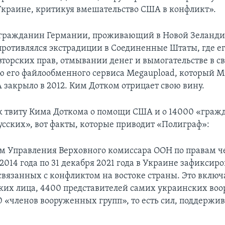
 Украине, критикуя вмешательство США в конфликт».
гражданин Германии, проживающий в Новой Зеландии
опротивлялся экстрадиции в Соединенные Штаты, где е
торских прав, отмывании денег и вымогательстве в св
ю его файлообменного сервиса Megaupload, который 
закрыло в 2012. Ким Дотком отрицает свою вину.
к твиту Кима Доткома о помощи США и о 14000 «граж
усских», вот факты, которые приводит «Полиграф»:
 Управления Верховного комиссара ООН по правам че
 2014 года по 31 декабря 2021 года в Украине зафиксир
связанных с конфликтом на востоке страны. Это включ
ких лица, 4400 представителей самих украинских во
0 «членов вооруженных групп», то есть сил, поддерж