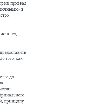
торый призвал
итичными» в
ыстро
истане», –
 предоставить
о того, как
олго до
ла
могли
ктринального
ий, принципу