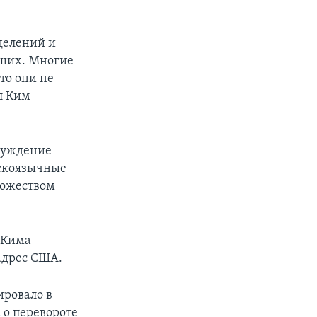
зделений и
бших. Многие
то они не
л Ким
блуждение
сскоязычные
ножеством
 Кима
адрес США.
ировало в
 о перевороте