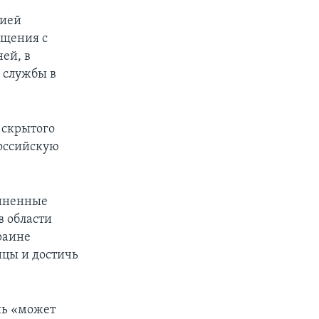
сией
ащения с
ей, в
я службы в
 скрытого
российскую
диненные
в области
раине
ицы и достичь
нь «может