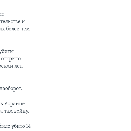
ит
тельстве и
их более чем
 убиты
 открыто
осьми лет.
наоборот.
ть Украине
а там войну.
было убито 14