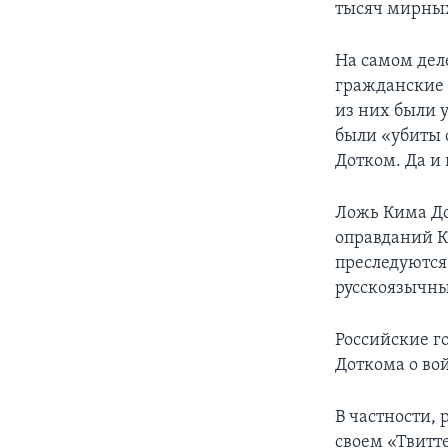
тысяч мирны
На самом дел
гражданские 
из них были 
были «убиты
Дотком. Да и
Ложь Кима До
оправданий К
преследуются
русскоязычны
Российские г
Доткома о во
В частности, 
своем «Твитт