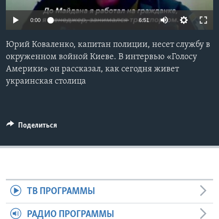
Learning English
0:00
6:51
СОЦИАЛЬНЫЕ СЕТИ
Юрий Коваленко, капитан полиции, несет службу в
окруженном войной Киеве. В интервью «Голосу
Америки» он рассказал, как сегодня живет
украинская столица
Языки
Поделиться
ТВ ПРОГРАММЫ
РАДИО ПРОГРАММЫ