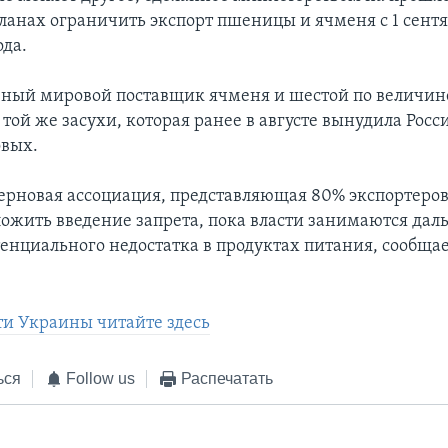
планах ограничить экспорт пшеницы и ячменя с 1 сентя
да.
вный мировой поставщик ячменя и шестой по величин
 той же засухи, которая ранее в августе вынудила Рос
овых.
ерновая ассоциация, представляющая 80% экспортеров 
ложить введение запрета, пока власти занимаются д
енциального недостатка в продуктах питания, сообщае
ти Украины читайте здесь
ься
Follow us
Распечатать