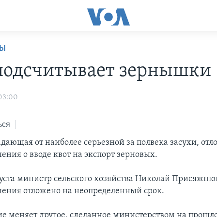
НЫ
подсчитывает зернышки
 03:00
ься
адающая от наиболее серьезной за полвека засухи, от
ения о вводе квот на экспорт зерновых.
вгуста министр сельского хозяйства Николай Присяжнюк
ения отложено на неопределенный срок.
ие меняет другое, сделанное министерством на прошло