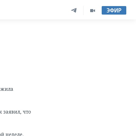
ЭФИР
ложила
 заявил, что
й неделе,