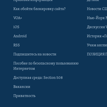
Правовая информация
Детали
Как обойти блокировку сайта?
Новости СШ
VOA+
Нью-Йорк 
iOS
Дискуссия 
Android
История «Г
RSS
Учим англ
Learning English
Подпишитесь на новости
ПОЗИЦИЯ 
Пособие по безопасному пользованию
СОЦИАЛЬНЫЕ СЕТИ
Интернетом
Доступная среда: Section 508
Вакансии
Приватность
Языки