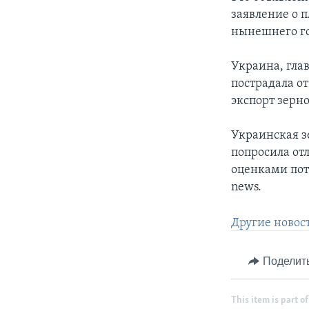
заявление о 
нынешнего го
Украина, гла
пострадала от
экспорт зерн
Украинская з
попросила от
оценками пот
news.
Другие новос
Поделит
This item is part of