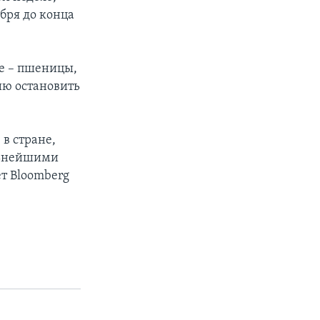
бря до конца
е – пшеницы,
сию остановить
в стране,
альнейшими
т Bloomberg