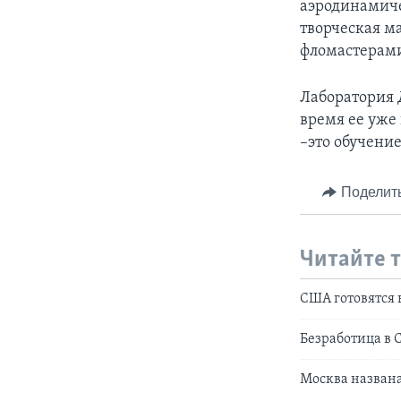
аэродинамиче
творческая м
фломастерам
Лаборатория Д
время ее уже 
–это обучение
Поделит
Читайте 
США готовятся 
Безработица в С
Москва назван