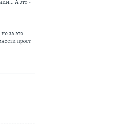
нии… А это -
но за это
рности прост