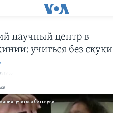
ий научный центр в
инии: учиться без скуки
и
15 19:55
ься
жинии: учиться без скуки