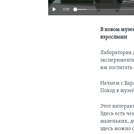
0:00
В новом музе
взрослыми
Лаборатория 
эксперименти
им постигать
Начнем с Бар
Поход в музе
Этот интерак
Здесь есть че
маленьких, до
здесь можно с