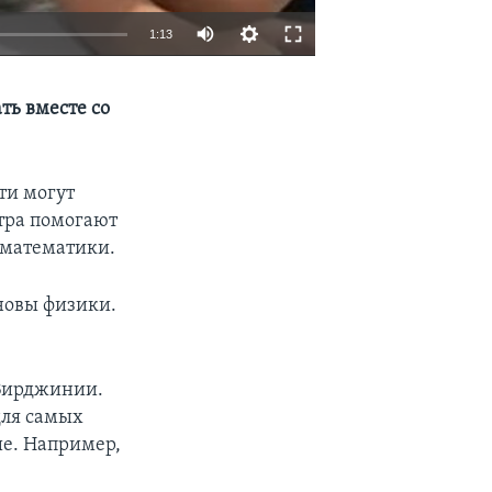
1:13
EMBED
SHARE
ть вместе со
ти могут
нтра помогают
 математики.
новы физики.
 Вирджинии.
для самых
ше. Например,