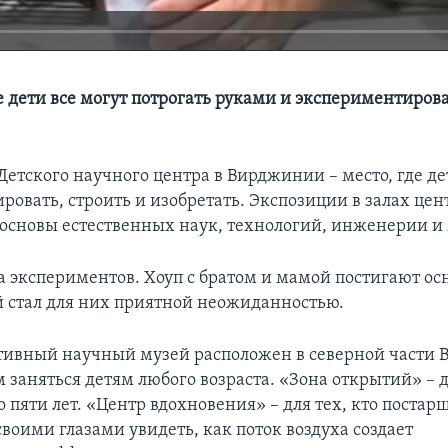
е дети все могут потрогать руками и экспериментирова
Детского научного центра в Вирджинии – место, где де
ровать, строить и изобретать. Экспозиции в залах це
 основы естественных наук, технологий, инженерии и
а экспериментов. Хоуп с братом и мамой постигают ос
й стал для них приятной неожиданностью.
тивный научный музей расположен в северной части
м заняться детям любого возраста. «Зона открытий» – 
 пяти лет. «Центр вдохновения» – для тех, кто постар
воими глазами увидеть, как поток воздуха создает