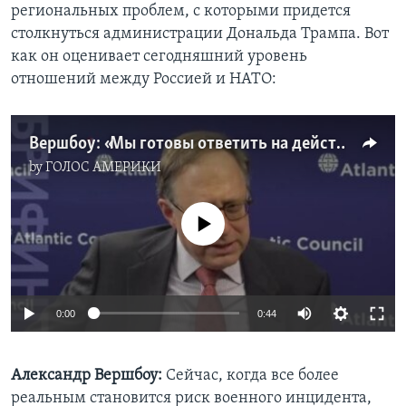
региональных проблем, с которыми придется
столкнуться администрации Дональда Трампа. Вот
как он оценивает сегодняшний уровень
отношений между Россией и НАТО:
Вершбоу: «Мы готовы ответить на действия России»
by
ГОЛОС АМЕРИКИ
No media source currently available
0:00
0:44
Александр Вершбоу:
Сейчас, когда все более
реальным становится риск военного инцидента,