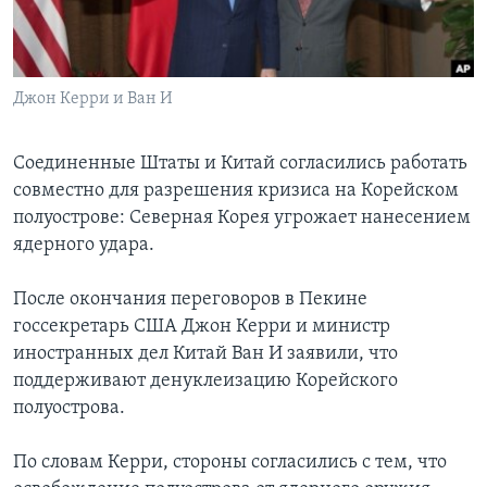
Learning English
СОЦИАЛЬНЫЕ СЕТИ
Джон Керри и Ван И
Соединенные Штаты и Китай согласились работать
совместно для разрешения кризиса на Корейском
Языки
полуострове: Северная Корея угрожает нанесением
ядерного удара.
После окончания переговоров в Пекине
госсекретарь США Джон Керри и министр
иностранных дел Китай Ван И заявили, что
поддерживают денуклеизацию Корейского
полуострова.
По словам Керри, стороны согласились с тем, что