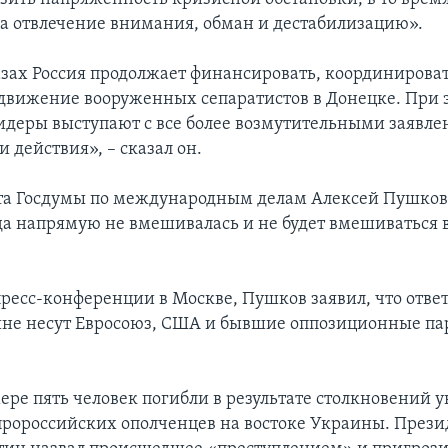
на отвлечение внимания, обман и дестабилизацию».
лазах Россия продолжает финансировать, координироват
движение вооруженных сепаратистов в Донецке. При 
идеры выступают с все более возмутительными заявле
и действия», – сказал он.
та Госдумы по международным делам Алексей Пушков 
да напрямую не вмешивалась и не будет вмешиваться в
пресс-конференции в Москве, Пушков заявил, что ответ
ине несут Евросоюз, США и бывшие оппозиционные па
ере пять человек погибли в результате столкновений 
пророссийских ополченцев на востоке Украины. Прези