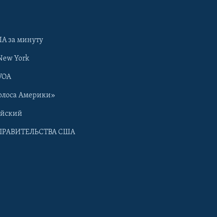
А за минуту
New York
VOA
олоса Америки»
ийский
ПРАВИТЕЛЬСТВА США