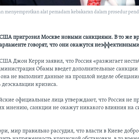
n menyemprotkan alat pemadam kebakaran dalam prosedur pendafta
 США пригрозил Москве новыми санкциями. В то же вр
арламенте говорят, что они окажутся неэффективным
 США Джон Керри заявил, что Россия «разжигает неста
дминистрация Обамы введет дополнительные санкции
 она не выполнит данные на прошлой неделе обещани
ь деэскалации кризиса.
йские официальные лица утверждают, что Россия не п
их мнению, санкции не окажут никакого влияния на с
ри, мир правильно рассудил, что власти в Киеве добр
зить напряженность кризисной обстановки, в то врем