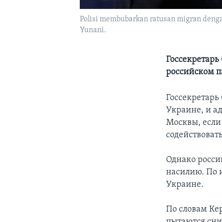
Polisi membubarkan ratusan migran denga
Yunani.
Госсекретарь
российском п
Госсекретарь
Украине, и а
Москвы, если
содействоват
Однако росси
насилию. По 
Украине.
По словам Кер
пытаются сни