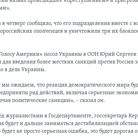
ин назвал происшедшее «преступлением» и пригроз
ми».
в четверг сообщило, что его подразделения вместе с 
ророссийских ополченцев и уничтожили три их блокпос
Голосу Америки» посол Украины в ООН Юрий Сергеев з
 для введения более жестких санкций против России з
о в дела Украины.
, мы ожидаем, что реакция демократического мира буд
редприняты ряд действий, включая серьезные эконом
ючая политические санкции», – сказал он.
ед журналистами в Госдепартаменте, госсекретарь Кер
сия будет и дальше заниматься дестабилизацией обстан
 будет не просто серьезная ошибка, это будет дорогая 