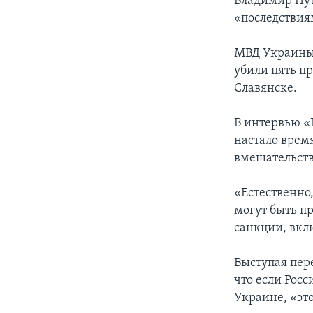
Владимир Пут
«последствия
МВД Украины 
убили пять п
Славянске.
В интервью «
настало время
вмешательств
«Естественно
могут быть п
санкции, вкл
Выступая пер
что если Рос
Украине, «это