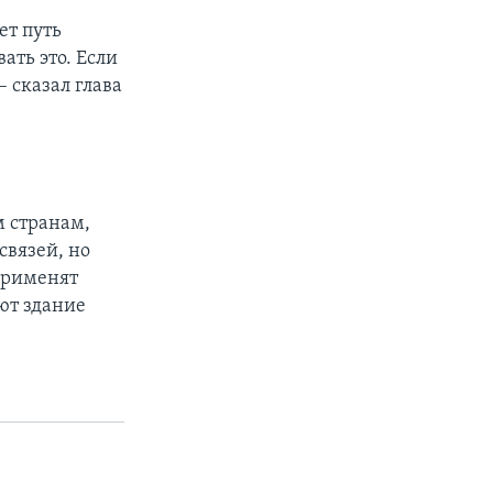
ет путь
ать это. Если
– сказал глава
м странам,
связей, но
 применят
ют здание