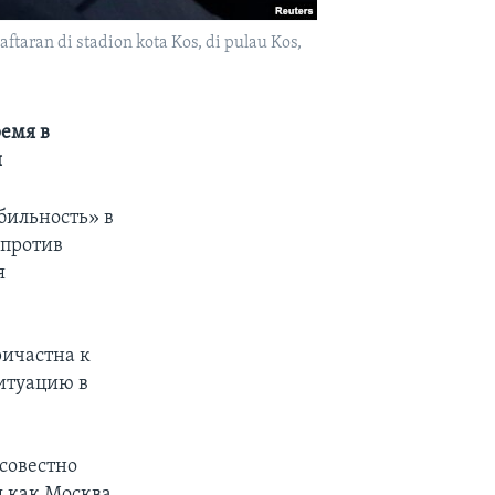
ran di stadion kota Kos, di pulau Kos,
емя в
и
бильность» в
 против
я
ричастна к
итуацию в
осовестно
я как Москва