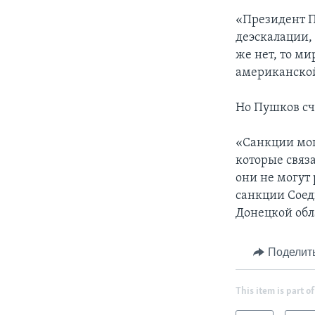
«Президент П
деэскалации, 
же нет, то ми
американско
Но Пушков сч
«Санкции мог
которые связ
они не могут 
санкции Соед
Донецкой обл
Поделит
This item is part of