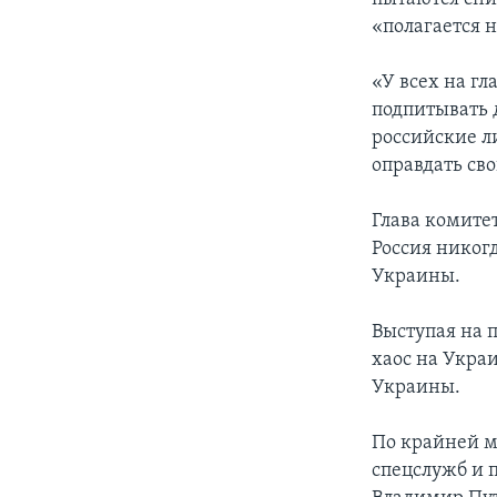
«полагается 
«У всех на г
подпитывать 
российские л
оправдать сво
Глава комите
Россия никог
Украины.
Выступая на 
хаос на Укра
Украины.
По крайней м
спецслужб и 