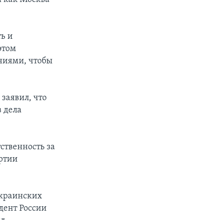
ь и
этом
ниями, чтобы
заявил, что
 дела
ственность за
ртии
украинских
дент России