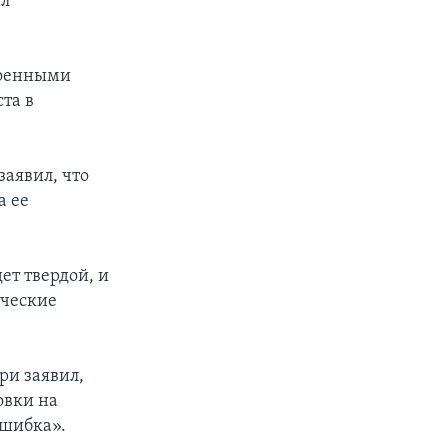
ил
военными
та в
аявил, что
а ее
ет твердой, и
ические
ри заявил,
овки на
ошибка».