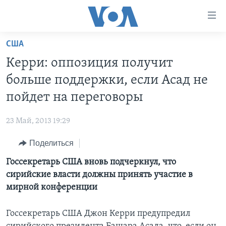
Линки
доступности
Перейти
США
на
ГЛАВНОЕ
Керри: оппозиция получит
основной
ПРОГРАММЫ
контент
больше поддержки, если Асад не
ПРОЕКТЫ
Перейти
АМЕРИКА
пойдет на переговоры
к
ЭКСПЕРТИЗА
НОВОСТИ ЗА МИНУТУ
УЧИМ АНГЛИЙСКИЙ
основной
23 Май, 2013 19:29
ИНТЕРВЬЮ
ИТОГИ
НАША АМЕРИКАНСКАЯ ИСТОРИЯ
навигации
Перейти
Поделиться
ФАКТЫ ПРОТИВ ФЕЙКОВ
ПОЧЕМУ ЭТО ВАЖНО?
А КАК В АМЕРИКЕ?
в
Госсекретарь США вновь подчеркнул, что
ЗА СВОБОДУ ПРЕССЫ
ДИСКУССИЯ VOA
АРТЕФАКТЫ
поиск
сирийские власти должны принять участие в
УЧИМ АНГЛИЙСКИЙ
ДЕТАЛИ
АМЕРИКАНСКИЕ ГОРОДКИ
мирной конференции
ВИДЕО
НЬЮ-ЙОРК NEW YORK
ТЕСТЫ
Госсекретарь США Джон Керри предупредил
ПОДПИСКА НА НОВОСТИ
АМЕРИКА. БОЛЬШОЕ ПУТЕШЕСТВИЕ