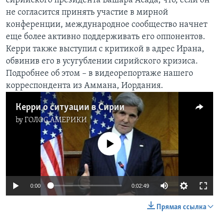
сирийского президента Башара Асада, что, если он
не согласится принять участие в мирной
Learning English
конференции, международное сообщество начнет
еще более активно поддерживать его оппонентов.
СОЦИАЛЬНЫЕ СЕТИ
Керри также выступил с критикой в адрес Ирана,
обвинив его в усугублении сирийского кризиса.
Подробнее об этом – в видеорепортаже нашего
корреспондента из Аммана, Иордания.
Языки
Керри о ситуации в Сирии
by
ГОЛОС АМЕРИКИ
No media source currently available
0:00
0:02:49
Прямая ссылка