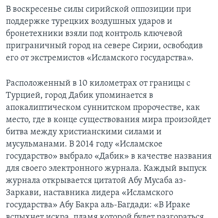
В воскресенье силы сирийской оппозиции при
поддержке турецких воздушных ударов и
бронетехники взяли под контроль ключевой
приграничный город на севере Сирии, освободив
его от экстремистов «Исламского государства».
Расположенный в 10 километрах от границы с
Турцией, город Дабик упоминается в
апокалиптическом суннитском пророчестве, как
место, где в конце существования мира произойдет
битва между христианскими силами и
мусульманами. В 2014 году «Исламское
государство» выбрало «Дабик» в качестве названия
для своего электронного журнала. Каждый выпуск
журнала открывается цитатой Абу Мусаба аз-
Заркави, наставника лидера «Исламского
государства» Абу Бакра аль-Багдади: «В Ираке
вспыхнет искра, пламя которой будет разгораться,