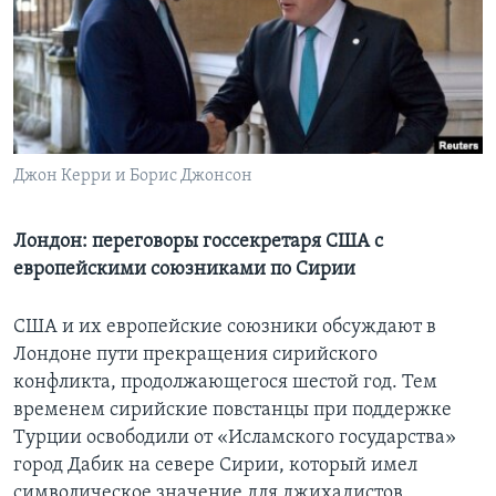
Learning English
СОЦИАЛЬНЫЕ СЕТИ
Джон Керри и Борис Джонсон
Языки
Лондон: переговоры госсекретаря США с
европейскими союзниками по Сирии
США и их европейские союзники обсуждают в
Лондоне пути прекращения сирийского
конфликта, продолжающегося шестой год. Тем
временем сирийские повстанцы при поддержке
Турции освободили от «Исламского государства»
город Дабик на севере Сирии, который имел
символическое значение для джихадистов.