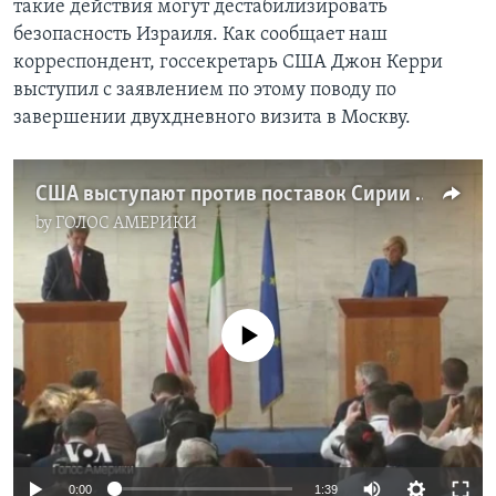
такие действия могут дестабилизировать
безопасность Израиля. Как сообщает наш
Learning English
корреспондент, госсекретарь США Джон Керри
выступил с заявлением по этому поводу по
СОЦИАЛЬНЫЕ СЕТИ
завершении двухдневного визита в Москву.
США выступают против поставок Сирии российских вооружений
Языки
by
ГОЛОС АМЕРИКИ
No media source currently available
0:00
1:39