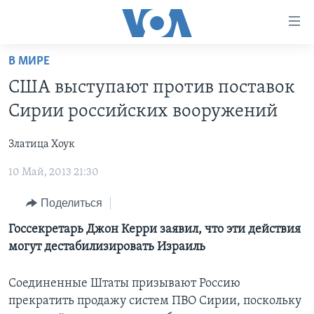
Линки
доступности
Перейти
В МИРЕ
на
ГЛАВНОЕ
США выступают против поставок
основной
ПРОГРАММЫ
контент
Сирии российских вооружений
ПРОЕКТЫ
Перейти
АМЕРИКА
к
Златица Хоук
ЭКСПЕРТИЗА
НОВОСТИ ЗА МИНУТУ
УЧИМ АНГЛИЙСКИЙ
основной
10 Май, 2013 21:30
ИНТЕРВЬЮ
ИТОГИ
НАША АМЕРИКАНСКАЯ ИСТОРИЯ
навигации
Перейти
ФАКТЫ ПРОТИВ ФЕЙКОВ
ПОЧЕМУ ЭТО ВАЖНО?
А КАК В АМЕРИКЕ?
Поделиться
в
ЗА СВОБОДУ ПРЕССЫ
ДИСКУССИЯ VOA
АРТЕФАКТЫ
Госсекретарь Джон Керри заявил, что эти действия
поиск
могут дестабилизировать Израиль
УЧИМ АНГЛИЙСКИЙ
ДЕТАЛИ
АМЕРИКАНСКИЕ ГОРОДКИ
ВИДЕО
НЬЮ-ЙОРК NEW YORK
ТЕСТЫ
Соединенные Штаты призывают Россию
прекратить продажу систем ПВО Сирии, поскольку
ПОДПИСКА НА НОВОСТИ
АМЕРИКА. БОЛЬШОЕ ПУТЕШЕСТВИЕ