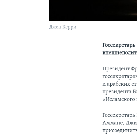
Джон Керри
Госсекретарь
внешнеполити
Президент Фр
госсекретар
и арабских ст
президента Б
«Исламского 
Госсекретарь
Аммане, Джид
присоединить