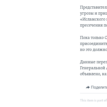
Представител
угрозы и при
«Исламского 
пресечения п
Пока только С
присоединить
но это должн
Данные перег
Генеральной 
объявлено, к
Поделит
This item is part of