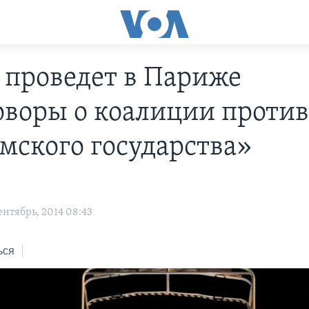
 проведет в Париже
оворы о коалиции проти
мского государства»
нтябрь, 2014 08:43
ься