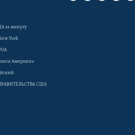
А за минуту
New York
VOA
олоса Америки»
ийский
ПРАВИТЕЛЬСТВА США