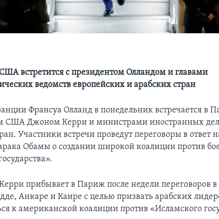
 США встретится с президентом Олландом и главами
ческих ведомств европейских и арабских стран
анции Франсуа Олланд в понедельник встречается в П
ем США Джоном Керри и министрами иностранных дел
ран. Участники встречи проведут переговоры в ответ 
арака Обамы о создании широкой коалиции против бо
государства».
 Керри прибывает в Париж после недели переговоров в 
де, Анкаре и Каире с целью призвать арабских лидер
ся к американской коалиции против «Исламского госу