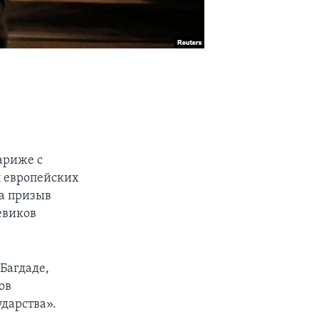
ариже с
 европейских
на призыв
евиков
Багдаде,
ов
дарства».