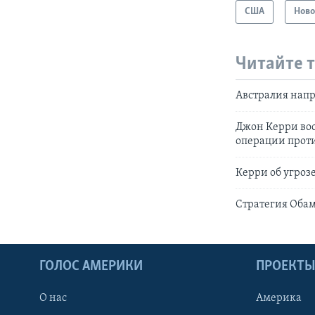
США
Ново
Читайте 
Австралия напр
Джон Керри воо
операции прот
Керри об угроз
Стратегия Обам
ГОЛОС АМЕРИКИ
ПРОЕКТ
О нас
Америка