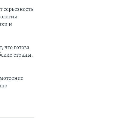
т серьезность
еологии
вки и
, что готова
бские страны,
смотрение
чно