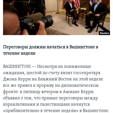
Learning English
СОЦИАЛЬНЫЕ СЕТИ
Языки
Переговоры должны начаться в Вашингтоне в
течение недели
ВАШИНГТОН —
Несмотря на пониженные
ожидания, шестой по счету визит госсекретаря
Джона Керри на Ближний Восток на этой неделе
все же привел к прорыву на дипломатическом
фронте: в пятницу вечером в Аммане Керри
объявил о том, что прямые переговоры между
израильтянами и палестинцами начнутся
«приблизительно в течение недели» в Вашингтоне.