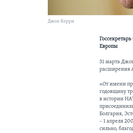
Джон Керри
Госсекретарь
Европы
31 марта Джо
расширения Ал
«От имени пр
годовщину тр
в истории НА
присоединили
Болгария, Эс
– 1 апреля 20
сильно, благ