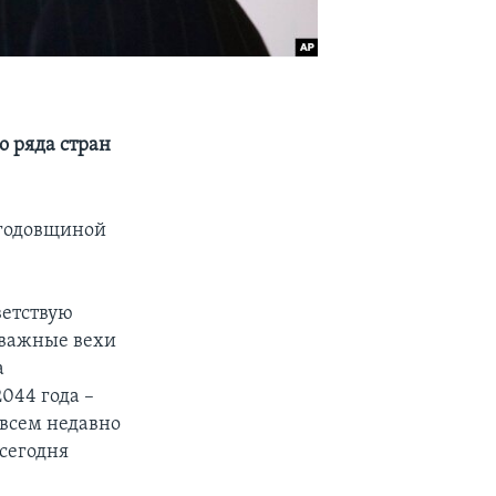
о ряда стран
 годовщиной
ветствую
 важные вехи
а
044 года –
овсем недавно
 сегодня