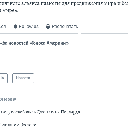
сильного альянса планеты для продвижения мира и бе
м мире».
ься
Follow us
Распечатать
жба новостей «Голоса Америки»
ША
Новости
также
могут освободить Джонатана Полларда
 Ближнем Востоке