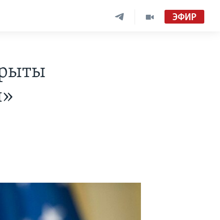
ЭФИР
крыты
ы»