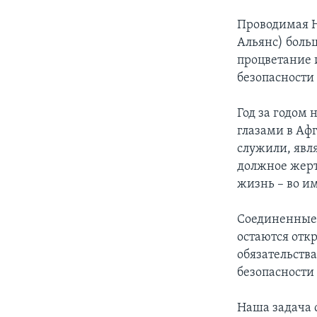
Проводимая Н
Альянс) боль
процветание 
безопасности 
Год за годом
глазами в Аф
служили, явл
должное жерт
жизнь – во и
Соединенные 
остаются отк
обязательства
безопасности
Наша задача 