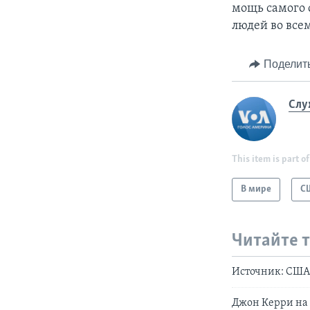
мощь самого 
людей во все
Поделит
Слу
This item is part of
В мире
С
Читайте 
Источник: США 
Джон Керри на