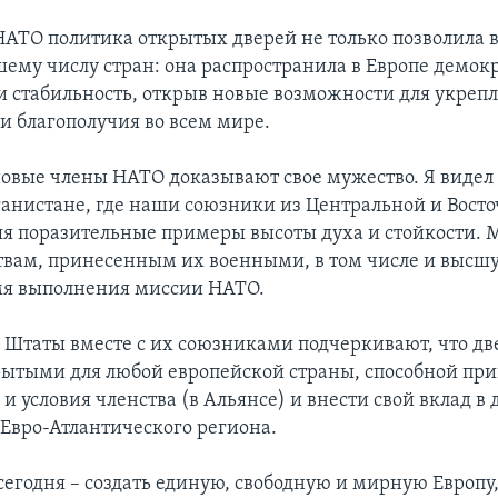
АТО политика открытых дверей не только позволила в
шему числу стран: она распространила в Европе демок
и стабильность, открыв новые возможности для укреп
и благополучия во всем мире.
 новые члены НАТО доказывают свое мужество. Я видел
ганистане, где наши союзники из Центральной и Вост
яя поразительные примеры высоты духа и стойкости. 
вам, принесенным их военными, в том числе и высшу
мя выполнения миссии НАТО.
Штаты вместе с их союзниками подчеркивают, что д
рытыми для любой европейской страны, способной при
 и условия членства (в Альянсе) и внести свой вклад в 
 Евро-Атлантического региона.
сегодня – создать единую, свободную и мирную Европу,