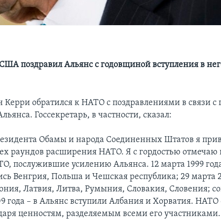
 США поздравил Альянс с годовщиной вступления в нег
н Керри обратился к НАТО с поздравлениями в связи с
ьянса. Госсекретарь, в частности, сказал:
езидента Обамы и народа Соединенных Штатов я при
ех раундов расширения НАТО. Я с гордостью отмечаю
ТО, послужившие усилению Альянса. 12 марта 1999 год
сь Венгрия, Польша и Чешская республика; 29 марта 2
тония, Латвия, Литва, Румыния, Словакия, Словения; с
09 года – в Альянс вступили Албания и Хорватия. НАТО
одаря ценностям, разделяемым всеми его участниками.