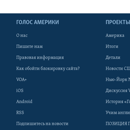
ГОЛОС АМЕРИКИ
ПРОЕКТ
О нас
Америка
Пишите нам
Итоги
Правовая информация
Детали
Как обойти блокировку сайта?
Новости СШ
VOA+
Нью-Йорк 
iOS
Дискуссия 
Android
История «Г
RSS
Учим англ
Learning English
Подпишитесь на новости
ПОЗИЦИЯ 