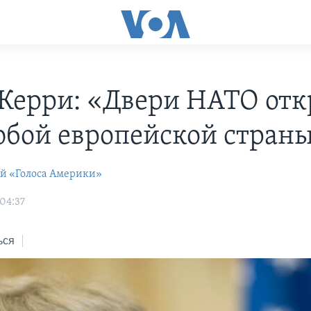
Керри: «Двери НАТО от
юбой европейской стран
ей «Голоса Америки»
 04:37
ься