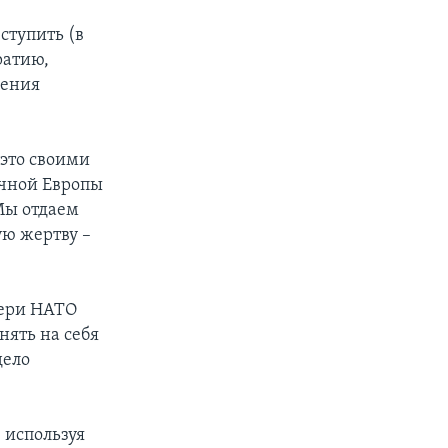
ступить (в
ратию,
ления
 это своими
очной Европы
Мы отдаем
ю жертву –
вери НАТО
нять на себя
дело
 используя