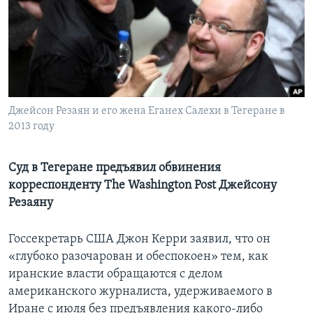
Learning English
СОЦИАЛЬНЫЕ СЕТИ
Джейсон Резаян и его жена Еганех Салехи в Тегеране в
2013 году
Языки
Суд в Тегеране предъявил обвинения
корреспонденту The Washington Post Джейсону
Резаяну
Госсекретарь США Джон Керри заявил, что он
«глубоко разочарован и обеспокоен» тем, как
иранские власти обращаются с делом
американского журналиста, удерживаемого в
Иране с июля без предъявления какого-либо