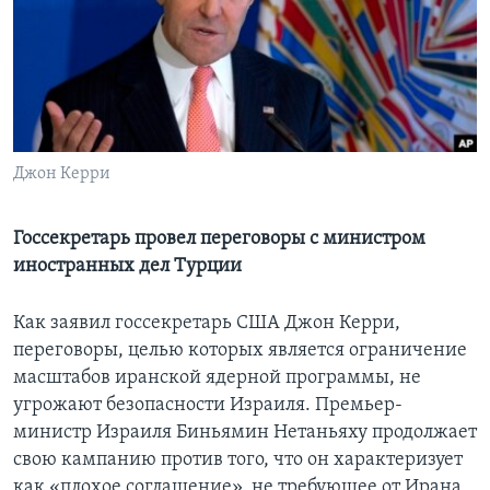
Learning English
СОЦИАЛЬНЫЕ СЕТИ
Джон Керри
Языки
Госсекретарь провел переговоры с министром
иностранных дел Турции
Как заявил госсекретарь США Джон Керри,
переговоры, целью которых является ограничение
масштабов иранской ядерной программы, не
угрожают безопасности Израиля. Премьер-
министр Израиля Биньямин Нетаньяху продолжает
свою кампанию против того, что он характеризует
как «плохое соглашение», не требующее от Ирана