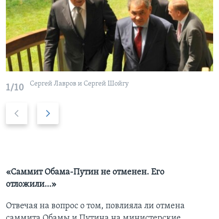
Сергей Лавров и Сергей Шойгу
1/10
P
Д
r
а
e
л
v
ь
i
ш
o
е
«Саммит Обама-Путин не отменен. Его
u
отложили…»
s
Отвечая на вопрос о том, повлияла ли отмена
s
саммита Обамы и Путина на министерские
l