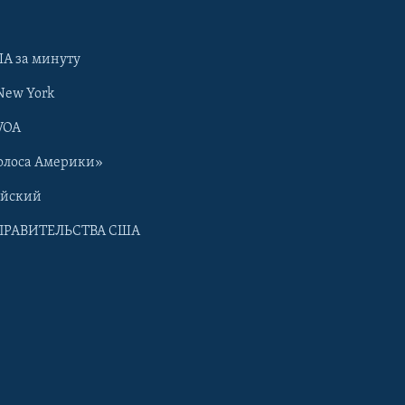
А за минуту
New York
VOA
олоса Америки»
ийский
ПРАВИТЕЛЬСТВА США