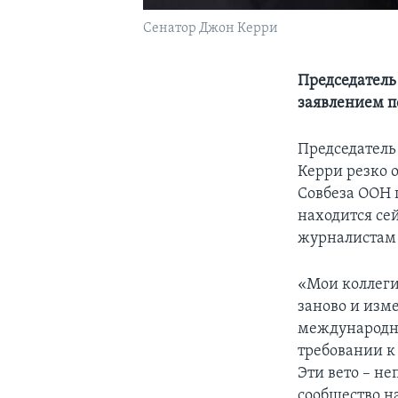
Сенатор Джон Керри
Председатель
заявлением п
Председатель
Керри резко 
Совбеза ООН 
находится се
журналистам
«Мои коллеги
заново и изме
международном
требовании к
Эти вето – не
сообщество н