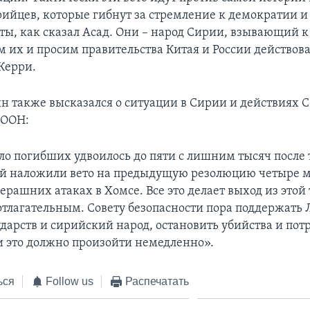
ийцев, которые гибнут за стремление к демократии и 
ты, как сказал Асад. Они – народ Сирии, взывающий к
 их и просим правительства Китая и России действоват
Керри.
 также высказался о ситуации в Сирии и действиях С
 ООН:
ло погибших удвоилось до пяти с лишним тысяч после т
ай наложили вето на предыдущую резолюцию четыре м
черашних атаках в Хомсе. Все это делает выход из это
отлагательным. Совету безопасности пора поддержать 
дарств и сирийский народ, остановить убийства и пот
 и это должно произойти немедленно».
ься
Follow us
Распечатать