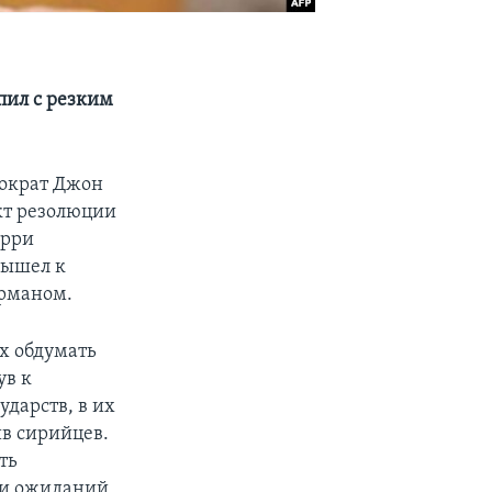
пил с резким
мократ Джон
кт резолюции
ерри
вышел к
рманом.
х обдумать
ув к
ударств, в их
в сирийцев.
ть
и и ожиданий