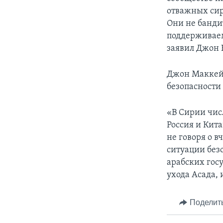
отважных сир
Они не банди
поддерживаем
заявил Джон 
Джон Маккейн
безопасности
«В Сирии чис
Россия и Кит
не говоря о в
ситуации без
арабских госу
ухода Асада,
Поделит