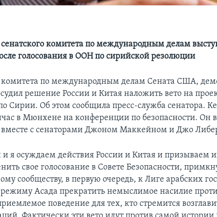
 сенатского комитета по международным делам высту
осле голосования в ООН по сирийской резолюции
 комитета по международным делам Сената США, де
осудил решение России и Китая наложить вето на прое
по Сирии. Об этом сообщила пресс-служба сенатора. К
йчас в Мюнхене на конференции по безопасности. Он 
 вместе с сенаторами Джоном Маккейном и Джо Либе
 и я осуждаем действия России и Китая и призываем и
нить свое голосование в Совете Безопасности, примкн
у сообществу, в первую очередь, к Лиге арабских гос
 режиму Асада прекратить немыслимое насилие проти
приемлемое поведение для тех, кто стремится возглави
аций. Фактически эти вето идут против самой истори