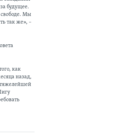
за будущее.
 свободе. Мы
ь так же», –
овета
ого, как
есяца назад,
й тяжелейшей
Лигу
ребовать