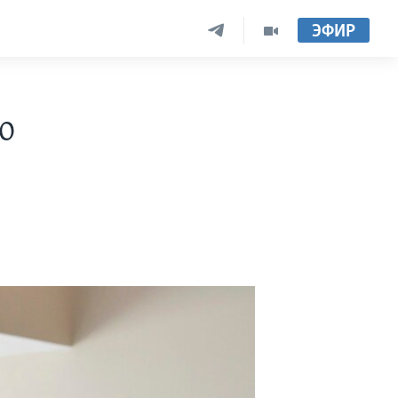
ЭФИР
ю