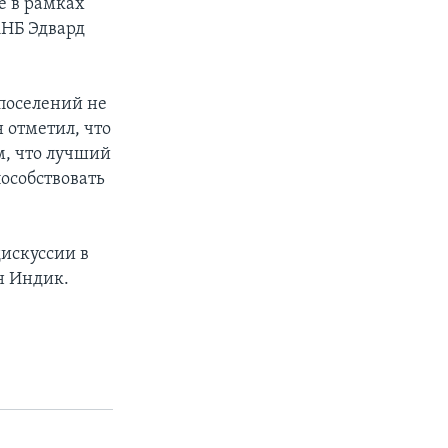
е в рамках
АНБ Эдвард
 поселений не
 отметил, что
м, что лучший
пособствовать
искуссии в
н Индик.