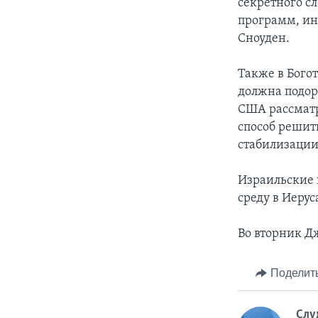
секретного с
программ, ин
Сноуден.
Также в Богот
должна подор
США рассматр
способ решить
стабилизации
Израильские 
среду в Иеру
Во вторник Д
Поделит
Слу