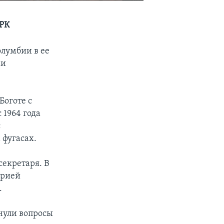
АРК
лумбии в ее
ми
Боготе с
 1964 года
с
 фугасах.
секретаря. В
арией
.
нули вопросы