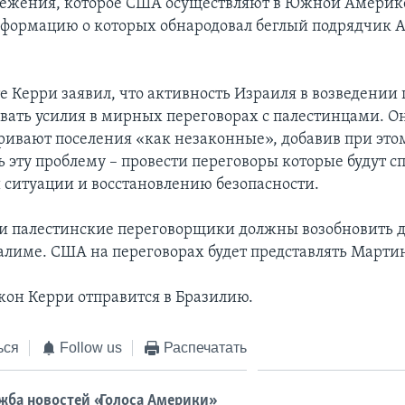
лежения, которое США осуществляют в Южной Америк
формацию о которых обнародовал беглый подрядчик 
е Керри заявил, что активность Израиля в возведении
вать усилия в мирных переговорах с палестинцами. Он
ивают поселения «как незаконные», добавив при это
 эту проблему – провести переговоры которые будут с
 ситуации и восстановлению безопасности.
и палестинские переговорщики должны возобновить д
салиме. США на переговорах будет представлять Марти
жон Керри отправится в Бразилию.
ься
Follow us
Распечатать
жба новостей «Голоса Америки»