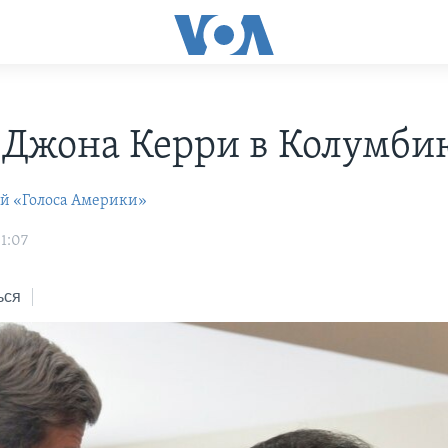
 Джона Керри в Колумби
ей «Голоса Америки»
01:07
ься