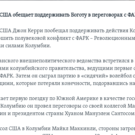
 США обещает поддерживать Боготу в переговорах с Ф
 США Джон Керри пообещал поддерживать действия Ко
ршить полувековой конфликт с ФАРК – Революционны
и силами Колумбии.
анского внешнеполитического ведомства встретился в 
ями колумбийского правительства, ведущими первые с
 ФАРК. Затем он сыграл партию в «сидячий» волейбол 
ими, которые потеряли конечности, подорвавшись на
ает первую поездку по Южной Америке в качестве гос
в Колумбию он провел переговоры со своей коллегой М
ин и президентом страны Хуаном Мануэлем Сантосом
осол США в Колумбии Майкл Маккинли, стороны затро