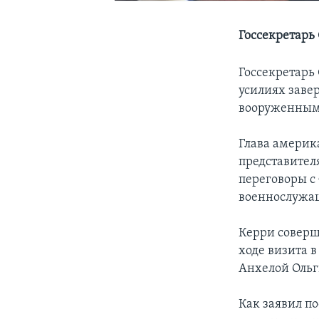
Госсекретарь
Госсекретарь
усилиях заве
вооруженным
Глава америк
представител
переговоры с
военнослужащ
Керри соверш
ходе визита 
Анхелой Ольг
Как заявил п