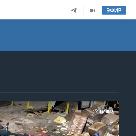
ЭФИР
EMBED