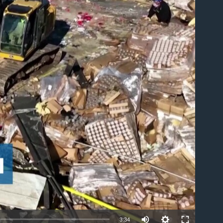
able
3:34