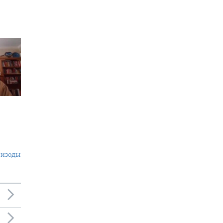
пизоды