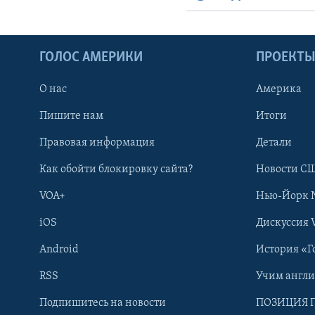
ГОЛОС АМЕРИКИ
ПРОЕКТ
О нас
Америка
Пишите нам
Итоги
Правовая информация
Детали
Как обойти блокировку сайта?
Новости СШ
VOA+
Нью-Йорк 
iOS
Дискуссия 
Android
История «Г
RSS
Учим англ
Learning English
Подпишитесь на новости
ПОЗИЦИЯ 