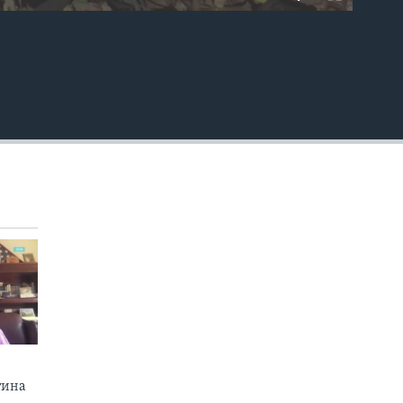
EMBED
тина