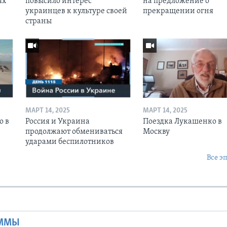
ях
повысило интерес
на предложение о
украинцев к культуре своей
прекращении огня
страны
МАРТ 14, 2025
МАРТ 14, 2025
о в
Россия и Украина
Поездка Лукашенко в
продолжают обмениваться
Москву
ударами беспилотников
Все э
Ы
АММЫ