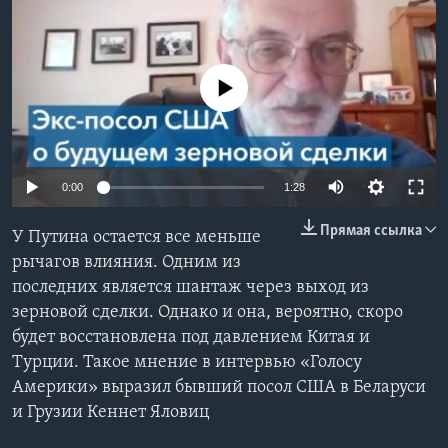
Learning English
No media source currently available
СОЦИАЛЬНЫЕ СЕТИ
Языки
0:00
1:28
Прямая ссылка
У Путина остается все меньше
рычагов влияния. Одним из
последних является шантаж через выход из
зерновой сделки. Однако и она, вероятно, скоро
будет восстановлена под давлением Китая и
Турции. Такое мнение в интервью «Голосу
Америки» выразил бывший посол США в Беларуси
и Грузии Кеннет Яловиц