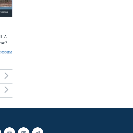
США
тво?
пизоды