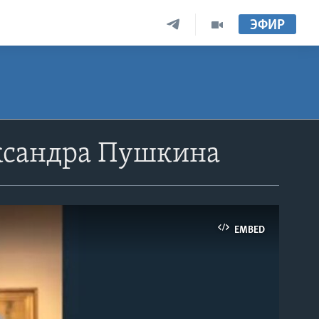
ЭФИР
ксандра Пушкина
EMBED