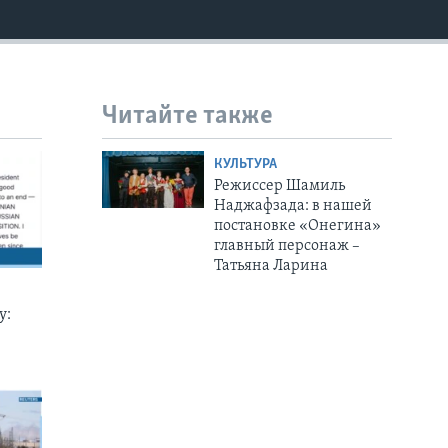
EMBED
Читайте также
КУЛЬТУРА
Режиссер Шамиль
Наджафзада: в нашей
постановке «Онегина»
главный персонаж –
Татьяна Ларина
у: