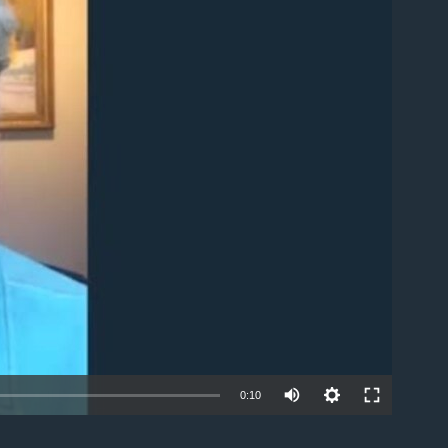
able
0:10