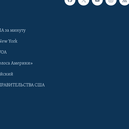
А за минуту
New York
VOA
олоса Америки»
ийский
ПРАВИТЕЛЬСТВА США