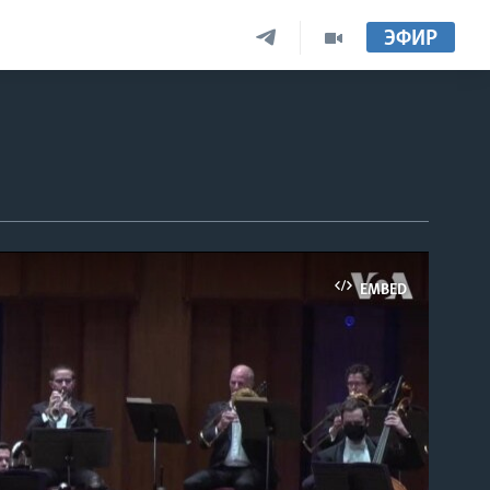
ЭФИР
EMBED