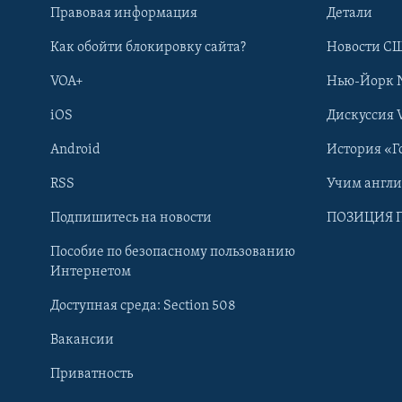
Правовая информация
Детали
Как обойти блокировку сайта?
Новости СШ
VOA+
Нью-Йорк 
iOS
Дискуссия 
Android
История «Г
RSS
Учим англ
Learning English
Подпишитесь на новости
ПОЗИЦИЯ 
Пособие по безопасному пользованию
СОЦИАЛЬНЫЕ СЕТИ
Интернетом
Доступная среда: Section 508
Вакансии
Приватность
Языки