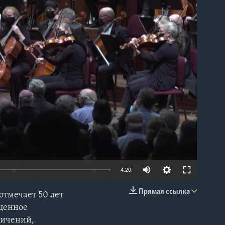
able
4:20
Прямая ссылка
отмечает 50 лет
EMBED
оценное
ничений,