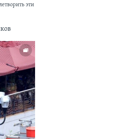
летворить эти
иков