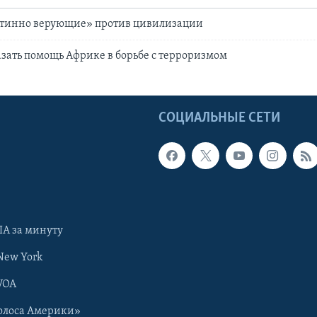
стинно верующие» против цивилизации
зать помощь Африке в борьбе с терроризмом
Ы
СОЦИАЛЬНЫЕ СЕТИ
А за минуту
New York
VOA
олоса Америки»