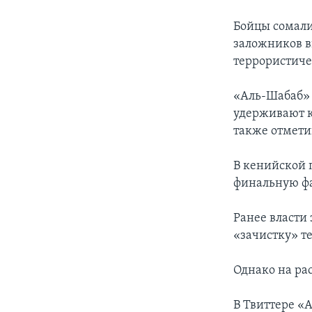
Бойцы сомал
заложников в
террористиче
«Аль-Шабаб» 
удерживают к
также отметив
В кенийской 
финальную фа
Ранее власти 
«зачистку» т
Однако на рас
В Твиттере «