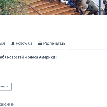
ься
Follow us
Распечатать
жба новостей «Голоса Америки»
овости
также