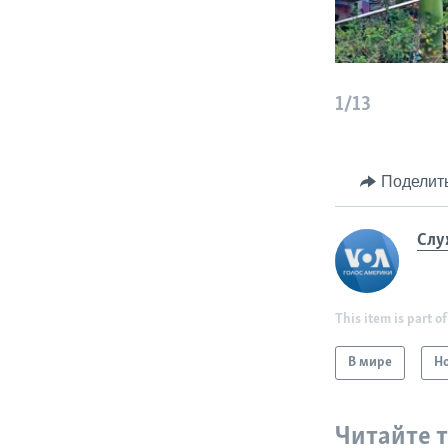
1/13
Поделит
Слу
This item is part of
В мире
Н
Читайте 