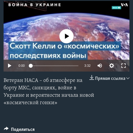
Learning English
СОЦИАЛЬНЫЕ СЕТИ
No media source currently available
Языки
0:00
3:32
Прямая ссылка
Ветеран НАСА – об атмосфере на
борту МКС, санкциях, войне в
Украине и вероятности начала новой
«космической гонки»
Поделиться