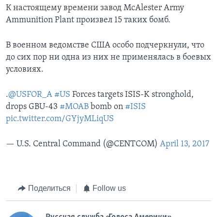
К настоящему времени завод McAlester Army
Ammunition Plant произвел 15 таких бомб.
В военном ведомстве США особо подчеркнули, что
до сих пор ни одна из них не применялась в боевых
условиях.
.
@USFOR_A
#US
Forces targets ISIS-K stronghold,
drops GBU-43
#MOAB
bomb on
#ISIS
pic.twitter.com/GYjyMLiqUS
— U.S. Central Command (@CENTCOM)
April 13, 2017
Поделиться
Follow us