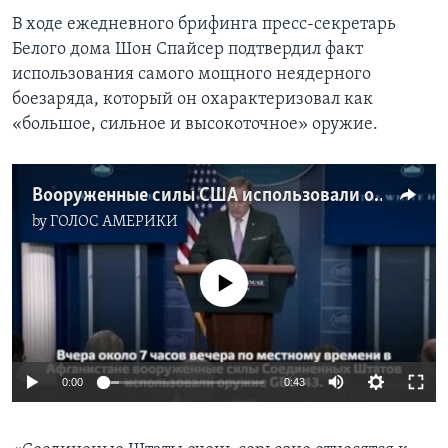
В ходе ежедневного брифинга пресс-секретарь
Белого дома Шон Спайсер подтвердил факт
использования самого мощного неядерного
боезаряда, который он охарактеризовал как
«большое, сильное и высокоточное» оружие.
Вооруженные силы США использовали оружие GBU-43
by
ГОЛОС АМЕРИКИ
No media source currently available
0:00
0:43