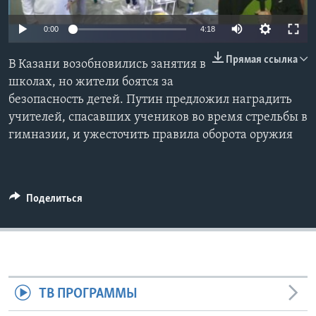
Learning English
0:00
4:18
Прямая ссылка
СОЦИАЛЬНЫЕ СЕТИ
В Казани возобновились занятия в
школах, но жители боятся за
безопасность детей. Путин предложил наградить
учителей, спасавших учеников во время стрельбы в
Языки
гимназии, и ужесточить правила оборота оружия
Поделиться
ТВ ПРОГРАММЫ