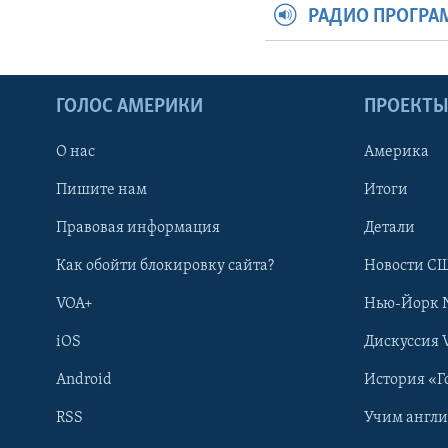
РАДИО ПРОГР
ГОЛОС АМЕРИКИ
ПРОЕКТ
О нас
Америка
Пишите нам
Итоги
Правовая информация
Детали
Как обойти блокировку сайта?
Новости СШ
VOA+
Нью-Йорк 
iOS
Дискуссия 
Android
История «Г
RSS
Учим англ