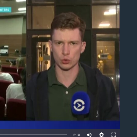
able
5:10