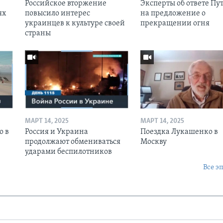
Российское вторжение
Эксперты об ответе Пу
ях
повысило интерес
на предложение о
украинцев к культуре своей
прекращении огня
страны
МАРТ 14, 2025
МАРТ 14, 2025
о в
Россия и Украина
Поездка Лукашенко в
продолжают обмениваться
Москву
ударами беспилотников
Все э
Ы