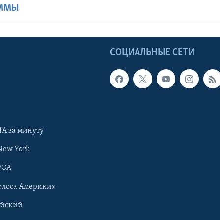
АММЫ
Ы
СОЦИАЛЬНЫЕ СЕТИ
А за минуту
New York
VOA
олоса Америки»
ийский