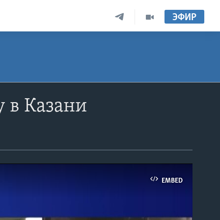
ЭФИР
 в Казани
EMBED