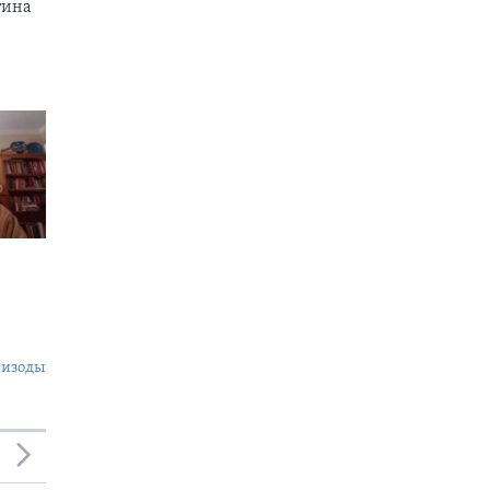
тина
пизоды