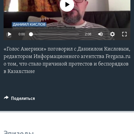
No media source currently available
Learning English
СОЦИАЛЬНЫЕ СЕТИ
0:00
2:08
«Голос Америки» поговорил с Даниилом Кисловым,
Языки
редактором Информационного агентства Fergana.ru
о том, что стало причиной протестов и беспорядков
в Казахстане
Поделиться