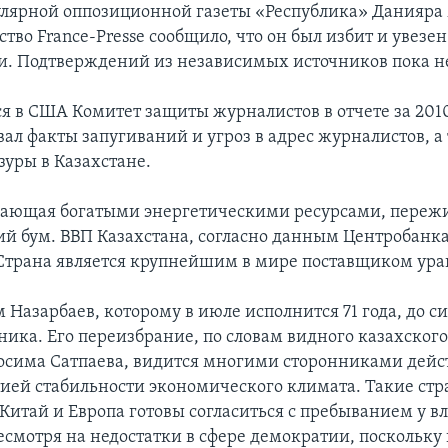
улярной оппозиционной газеты «Республика» Данияра
во France-Presse сообщило, что он был избит и увезен
. Подтверждений из независимых источников пока не
 в США Комитет защиты журналистов в отчете за 2010
ал факты запугиваний и угроз в адрес журналистов, а
зуры в Казахстане.
дающая богатыми энергетическими ресурсами, переж
й бум. ВВП Казахстана, согласно данным Центробанка,
 Страна является крупнейшим в мире поставщиком ура
Назарбаев, которому в июле исполнится 71 года, до си
ника. Его переизбрание, по словам видного казахского
осима Сатпаева, видится многими сторонниками дей
тией стабильности экономического климата. Такие стр
Китай и Европа готовы согласиться с пребыванием у в
есмотря на недостатки в сфере демократии, поскольку