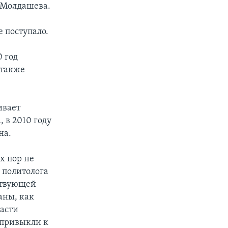
 Молдашева.
 поступало.
 год
 также
ивает
 в 2010 году
на.
х пор не
 политолога
ствующей
аны, как
ласти
 привыкли к