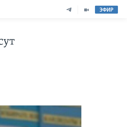
ЭФИР
сут