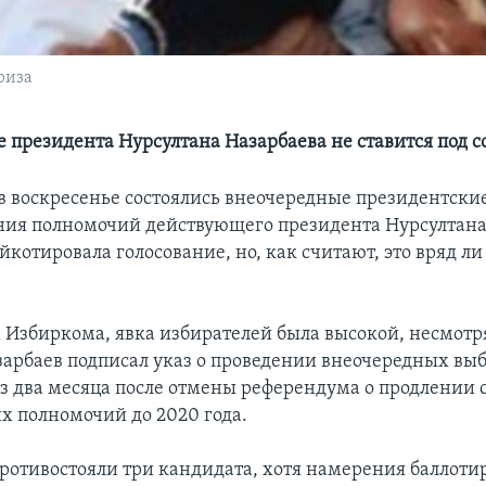
риза
 президента Нурсултана Назарбаева не ставится под 
 в воскресенье состоялись внеочередные президентские
ения полномочий действующего президента Нурсултана
котировала голосование, но, как считают, это вряд ли
 Избиркома, явка избирателей была высокой, несмотр
азарбаев подписал указ о проведении внеочередных выб
ез два месяца после отмены референдума о продлении 
х полномочий до 2020 года.
ротивостояли три кандидата, хотя намерения баллоти