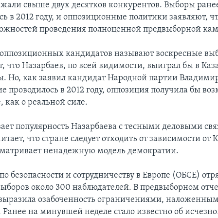
жали свыше двух десятков конкурентов. Выборы ране
сь в 2012 году, и оппозиционные политики заявляют, ч
ожностей проведения полноценной предвыборной ка
оппозиционных кандидатов называют воскресные вы
, что Назарбаев, по всей видимости, выиграл бы в Каз
. Но, как заявил кандидат Народной партии Владимир
ие проводилось в 2012 году, оппозиция получила бы во
е, как о реальной силе.
вает популярность Назарбаева с тесными деловыми свя
итает, что стране следует отходить от зависимости от К
сматривает ненадежную модель демократии.
по безопасности и сотрудничеству в Европе (ОБСЕ) отр
ыборов около 300 наблюдателей. В предвыборном отче
выразила озабоченность ограничениями, наложенны
а. Ранее на минувшей неделе стало известно об исчезн