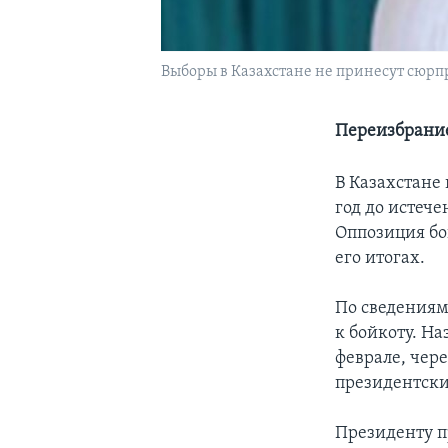
Выборы в Казахстане не принесут сюрп
Переизбрание
В Казахстане
год до истеч
Оппозиция бой
его итогах.
По сведениям
к бойкоту. Н
феврале, чер
президентски
Президенту п