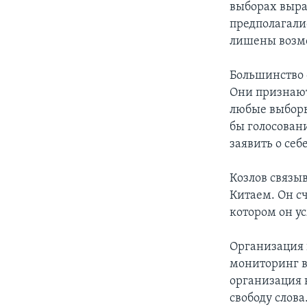
выборах выра
предполагали
лишены возм
Большинство 
Они признают
любые выборы
бы голосован
заявить о себ
Козлов связы
Китаем. Он сч
котором он у
Организация 
мониторинг в
организация 
свободу слов