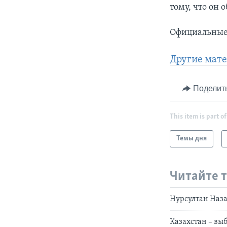
тому, что он 
Официальные 
Другие мате
Поделит
This item is part of
Темы дня
Читайте 
Нурсултан Наза
Казахстан – вы