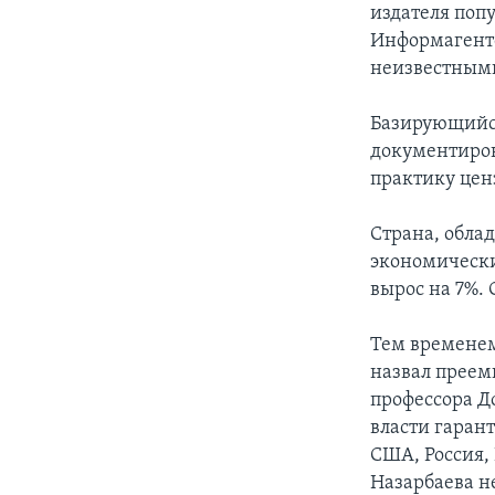
издателя поп
Информагентст
неизвестными
Базирующийся
документиров
практику цен
Страна, обла
экономически
вырос на 7%.
Тем временем 
назвал преем
профессора Д
власти гаран
США, Россия, 
Назарбаева н