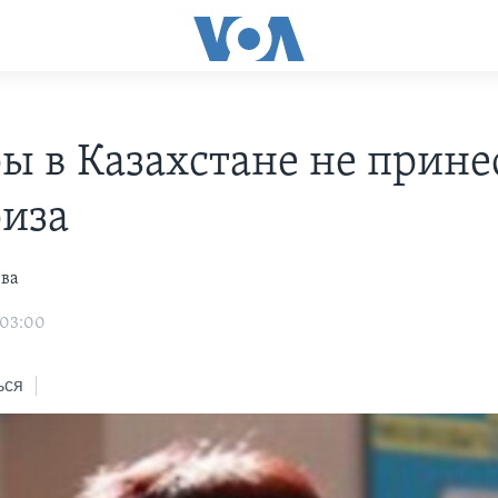
ы в Казахстане не прине
иза
ева
 03:00
ься