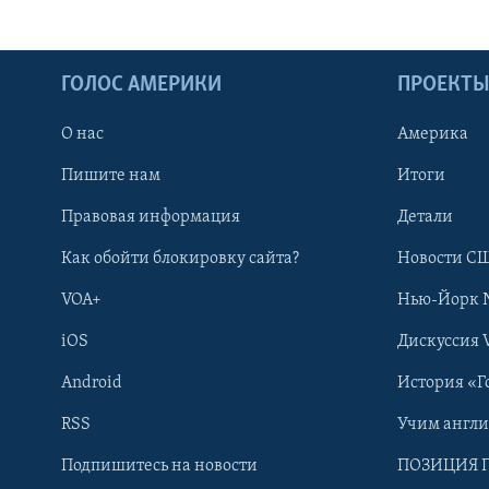
ГОЛОС АМЕРИКИ
ПРОЕКТ
О нас
Америка
Пишите нам
Итоги
Правовая информация
Детали
Как обойти блокировку сайта?
Новости СШ
VOA+
Нью-Йорк 
iOS
Дискуссия 
Android
История «Г
RSS
Учим англ
Learning English
Подпишитесь на новости
ПОЗИЦИЯ 