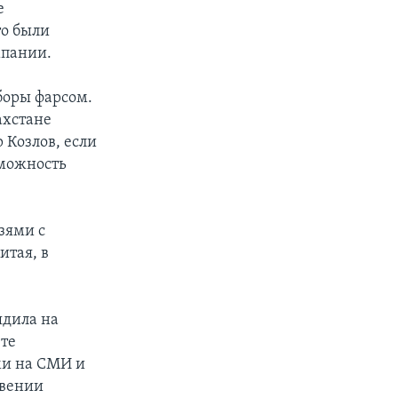
е
то были
мпании.
боры фарсом.
ахстане
 Козлов, если
зможность
зями с
итая, в
ядила на
те
ми на СМИ и
овении