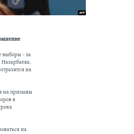
сомнение
 выборы - за
 Назарбаева.
 отразится на
я на призывы
оров в
срока
роваться на