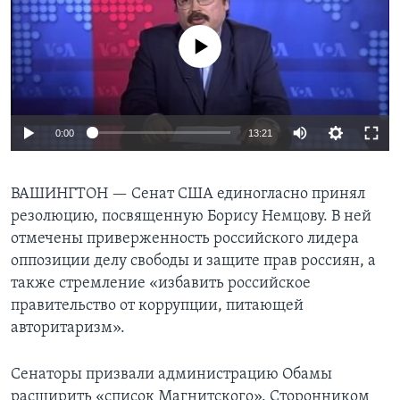
Learning English
No media source currently available
СОЦИАЛЬНЫЕ СЕТИ
0:00
13:21
Языки
ВАШИНГТОН —
Cенат США единогласно принял
резолюцию, посвященную Борису Немцову. В ней
отмечены приверженность российского лидера
оппозиции делу свободы и защите прав россиян, а
также стремление «избавить российское
правительство от коррупции, питающей
авторитаризм».
Сенаторы призвали администрацию Обамы
расширить «список Магнитского». Сторонником