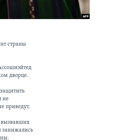
ент страны
«Ассошиэйтед
ком дворце.
и защитить
й не
е приведут.
, вызвавших
ия занижались
аны.