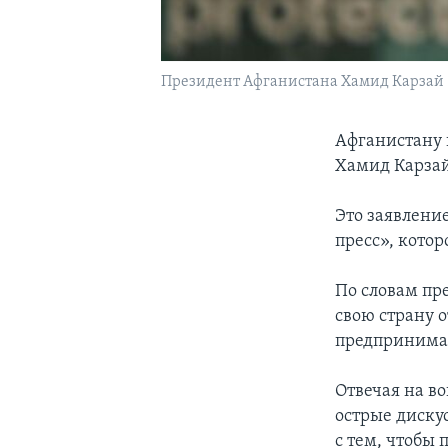
Президент Афганистана Хамид Карзай
Афганистану 
Хамид Карзай
Это заявлени
пресс», котор
По словам пр
свою страну о
предпринимал
Отвечая на в
острые диску
с тем, чтобы 