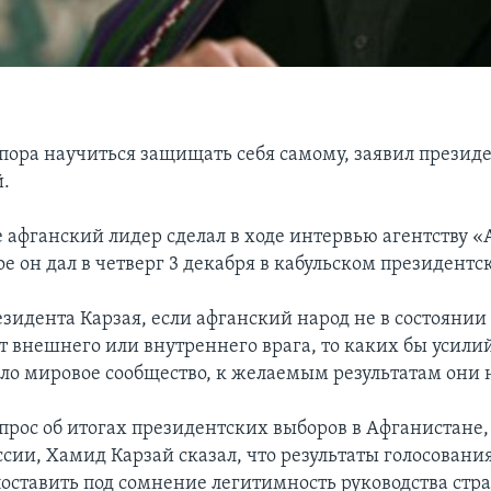
пора научиться защищать себя самому, заявил презид
.
е афганский лидер сделал в ходе интервью агентству 
ое он дал в четверг 3 декабря в кабульском президентс
езидента Карзая, если афганский народ не в состояни
т внешнего или внутреннего врага, то каких бы усили
о мировое сообщество, к желаемым результатам они н
опрос об итогах президентских выборов в Афганистане
ссии, Хамид Карзай сказал, что результаты голосован
поставить под сомнение легитимность руководства стр