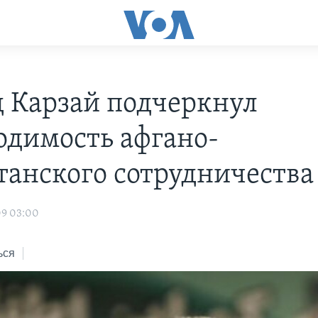
 Карзай подчеркнул
одимость афгано-
танского сотрудничества
09 03:00
ься