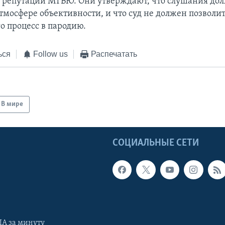
 репутации МТБЮ. Они утверждают, что слушания до
атмосфере объективности, и что суд не должен позвол
о процесс в пародию.
ься
Follow us
Распечатать
В мире
Ы
СОЦИАЛЬНЫЕ СЕТИ
А за минуту