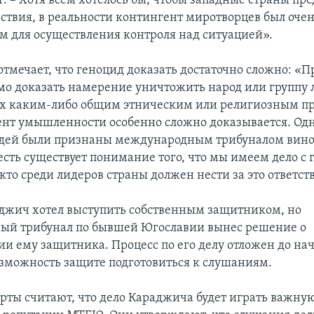
г. – Хотя всем хотелось бы, чтобы западные страны пр
ствия, в реальности контингент миротворцев был оче
 для осуществления контроля над ситуацией».
отмечает, что геноцид доказать достаточно сложно: «П
мо доказать намерение уничтожить народ или группу 
х каким-либо общим этническим или религиозным п
нт умышленности особенно сложно доказывается. Од
юдей были признаны международным трибуналом вин
есть существует понимание того, что мы имеем дело с
 кто среди лидеров страны должен нести за это ответст
джич хотел выступить собственным защитником, но
ый трибунал по бывшей Югославии вынес решение о
ии ему защитника. Процесс по его делу отложен до нач
озможность защите подготовиться к слушаниям.
рты считают, что дело Караджича будет играть важную