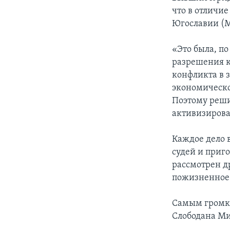
что в отличи
Югославии (М
«Это была, п
разрешения к
конфликта в 
экономическо
Поэтому реши
активизирова
Каждое дело 
судей и приг
рассмотрен др
пожизненное
Самым громки
Слободана Ми