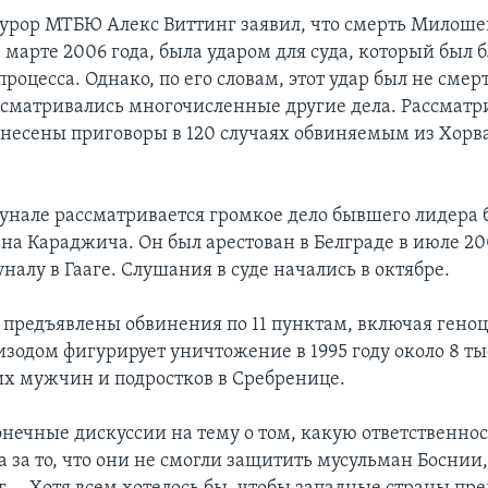
рор МТБЮ Алекс Виттинг заявил, что смерть Милоше
марте 2006 года, была ударом для суда, который был б
оцесса. Однако, по его словам, этот удар был не сме
ассматривались многочисленные другие дела. Рассматр
ынесены приговоры в 120 случаях обвиняемым из Хорв
бунале рассматривается громкое дело бывшего лидера
на Караджича. Он был арестован в Белграде в июле 20
налу в Гааге. Слушания в суде начались в октябре.
предъявлены обвинения по 11 пунктам, включая геноц
зодом фигурирует уничтожение в 1995 году около 8 ты
х мужчин и подростков в Сребренице.
онечные дискуссии на тему о том, какую ответственнос
 за то, что они не смогли защитить мусульман Боснии,