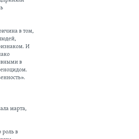
едприняли
нь
ричина в том,
людей,
ризнаком. И
нако
овными в
 геноцидом.
венность».
ала марта,
 роль в