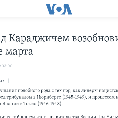
ад Караджичем возобнови
е марта
9 03:00
ься
лушания подобного рода с тех пор, как лидеры нацист
ред трибуналом в Нюрнберге (1945-1949), и процессом
 Японии в Токио (1946-1948).
ческий консультант правительства Боснии Пол Уилья