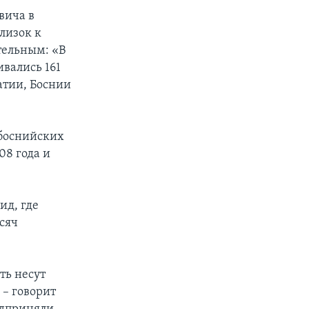
вича в
лизок к
ртельным: «В
ивались 161
атии, Боснии
 боснийских
08 года и
ид, где
сяч
ть несут
 – говорит