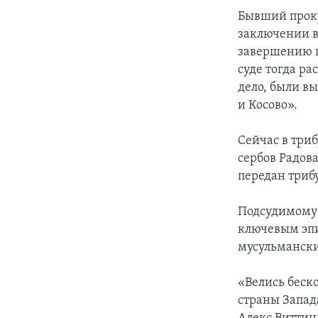
Бывший проку
заключении в 
завершению пр
суде тогда р
дело, были в
и Косово».
Сейчас в три
сербов Радова
передан трибу
Подсудимому 
ключевым эпи
мусульмански
«Велись беск
страны Запада