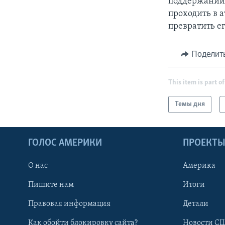
поддержании
проходить в 
превратить ег
Поделит
This item is part of
Темы дня
ГОЛОС АМЕРИКИ
ПРОЕКТ
О нас
Америка
Пишите нам
Итоги
Правовая информация
Детали
Как обойти блокировку сайта?
Новости СШ