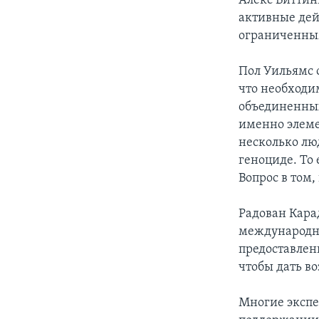
Алекс Виттин
активные дей
ограниченным
Пол Уильямс 
что необходи
объединенны
именно элеме
несколько л
геноциде. То 
Вопрос в том,
Радован Кара
международн
предоставлен
чтобы дать в
Многие экспе