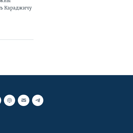
лжны
ить Караджичу