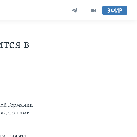
ЭФИР
тся в
ской Германии
 над членами
мс заявил,