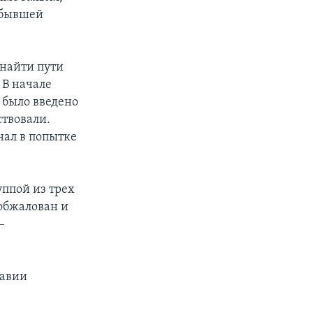
 бывшей
 найти пути
 В начале
 было введено
ствовали.
ал в попытке
уппой из трех
 обжалован и
–
лавии