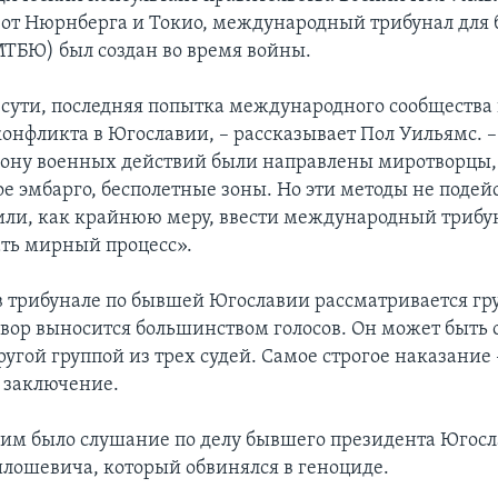
е от Нюрнберга и Токио, международный трибунал для
ТБЮ) был создан во время войны.
о сути, последняя попытка международного сообщества
онфликта в Югославии, – рассказывает Пол Уильямс. –
зону военных действий были направлены миротворцы,
е эмбарго, бесполетные зоны. Но эти методы не подей
ли, как крайнюю меру, ввести международный трибун
ть мирный процесс».
в трибунале по бывшей Югославии рассматривается гр
овор выносится большинством голосов. Он может быть
угой группой из трех судей. Самое строгое наказание 
 заключение.
м было слушание по делу бывшего президента Югос
лошевича, который обвинялся в геноциде.